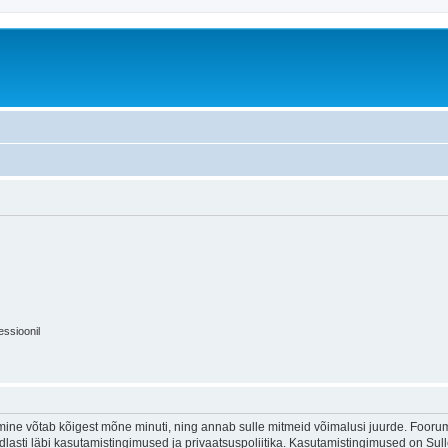
essioonil
ine võtab kõigest mõne minuti, ning annab sulle mitmeid võimalusi juurde. Foorumi
indlasti läbi kasutamistingimused ja privaatsuspoliitika. Kasutamistingimused on Su