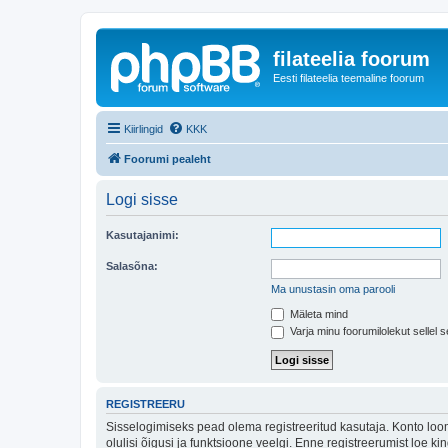
filateelia foorum
Eesti filateelia teemaline foorum
Kiirlingid
KKK
Foorumi pealeht
Logi sisse
Kasutajanimi:
Salasõna:
Ma unustasin oma parooli
Mäleta mind
Varja minu foorumilolekut sellel s
REGISTREERU
Sisselogimiseks pead olema registreeritud kasutaja. Konto loom
olulisi õigusi ja funktsioone veelgi. Enne registreerumist loe k