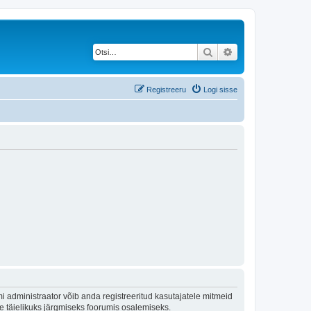
Otsi
Täiendatud otsing
Registreeru
Logi sisse
 administraator võib anda registreeritud kasutajatele mitmeid
lle täielikuks järgmiseks foorumis osalemiseks.