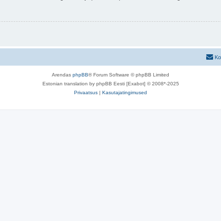
Ko
Arendas
phpBB
® Forum Software © phpBB Limited
Estonian translation by phpBB Eesti [Exabot] © 2008*-2025
Privaatsus
|
Kasutajatingimused