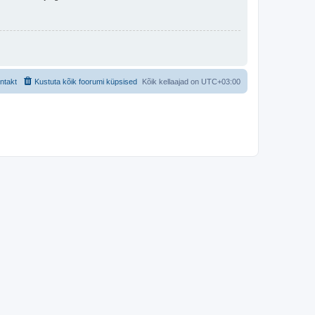
ntakt
Kustuta kõik foorumi küpsised
Kõik kellaajad on
UTC+03:00