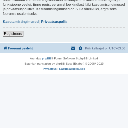
funktsioone veelgi. Enne registreerumist loe kindlasti läbi kasutamistingimused
ja privaatsuspoliitika. Kasutamistingimused on Sulle täielikuks järgmiseks
foorumis osalemiseks.
Kasutamistingimused
|
Privaatsuspoliis
Registreeru
Foorumi pealeht
Kõik kellaajad on
UTC+03:00
Arendas
phpBB
® Forum Software © phpBB Limited
Estonian translation by phpBB Eesti [Exabot] © 2008*-2025
Privaatsus
|
Kasutajatingimused