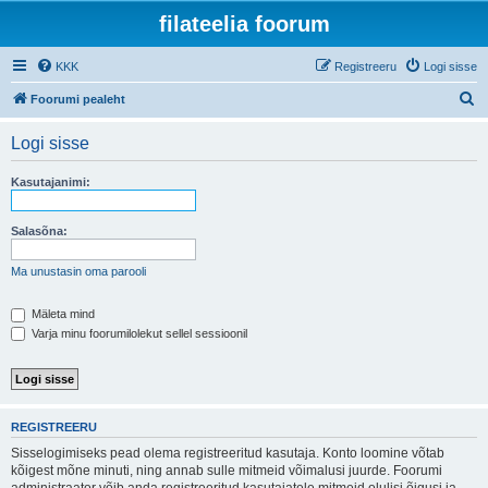
filateelia foorum
KKK
Registreeru
Logi sisse
O
Foorumi pealeht
t
Logi sisse
s
i
Kasutajanimi:
Salasõna:
Ma unustasin oma parooli
Mäleta mind
Varja minu foorumilolekut sellel sessioonil
REGISTREERU
Sisselogimiseks pead olema registreeritud kasutaja. Konto loomine võtab
kõigest mõne minuti, ning annab sulle mitmeid võimalusi juurde. Foorumi
administraator võib anda registreeritud kasutajatele mitmeid olulisi õigusi ja