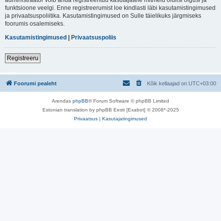
funktsioone veelgi. Enne registreerumist loe kindlasti läbi kasutamistingimused
ja privaatsuspoliitika. Kasutamistingimused on Sulle täielikuks järgmiseks
foorumis osalemiseks.
Kasutamistingimused
|
Privaatsuspoliis
Registreeru
Foorumi pealeht
Kõik kellaajad on
UTC+03:00
Arendas
phpBB
® Forum Software © phpBB Limited
Estonian translation by phpBB Eesti [Exabot] © 2008*-2025
Privaatsus
|
Kasutajatingimused