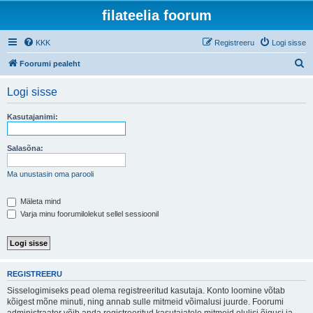
filateelia foorum
KKK
Registreeru
Logi sisse
O
Foorumi pealeht
t
Logi sisse
s
i
Kasutajanimi:
Salasõna:
Ma unustasin oma parooli
Mäleta mind
Varja minu foorumilolekut sellel sessioonil
REGISTREERU
Sisselogimiseks pead olema registreeritud kasutaja. Konto loomine võtab
kõigest mõne minuti, ning annab sulle mitmeid võimalusi juurde. Foorumi
administraator võib anda registreeritud kasutajatele mitmeid olulisi õigusi ja