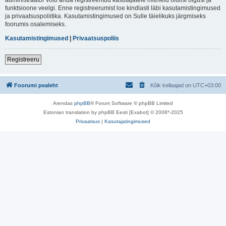
funktsioone veelgi. Enne registreerumist loe kindlasti läbi kasutamistingimused
ja privaatsuspoliitika. Kasutamistingimused on Sulle täielikuks järgmiseks
foorumis osalemiseks.
Kasutamistingimused
|
Privaatsuspoliis
Registreeru
Foorumi pealeht
Kõik kellaajad on
UTC+03:00
Arendas
phpBB
® Forum Software © phpBB Limited
Estonian translation by phpBB Eesti [Exabot] © 2008*-2025
Privaatsus
|
Kasutajatingimused