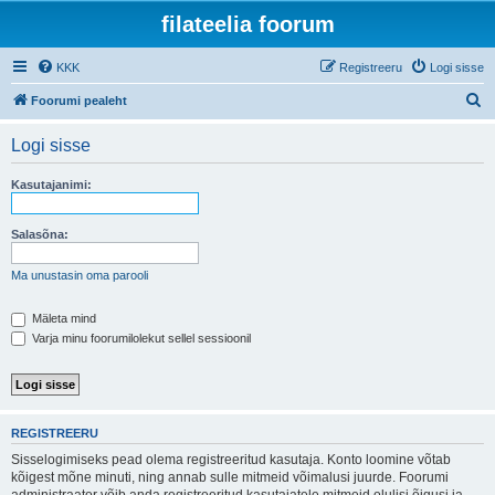
filateelia foorum
KKK
Registreeru
Logi sisse
O
Foorumi pealeht
t
Logi sisse
s
i
Kasutajanimi:
Salasõna:
Ma unustasin oma parooli
Mäleta mind
Varja minu foorumilolekut sellel sessioonil
REGISTREERU
Sisselogimiseks pead olema registreeritud kasutaja. Konto loomine võtab
kõigest mõne minuti, ning annab sulle mitmeid võimalusi juurde. Foorumi
administraator võib anda registreeritud kasutajatele mitmeid olulisi õigusi ja