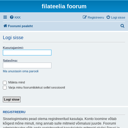
filateelia foorum
KKK
Registreeru
Logi sisse
O
Foorumi pealeht
t
Logi sisse
s
i
Kasutajanimi:
Salasõna:
Ma unustasin oma parooli
Mäleta mind
Varja minu foorumilolekut sellel sessioonil
REGISTREERU
Sisselogimiseks pead olema registreeritud kasutaja. Konto loomine võtab
kõigest mõne minuti, ning annab sulle mitmeid võimalusi juurde. Foorumi
administraator võib anda registreeritud kasutajatele mitmeid olulisi õigusi ja