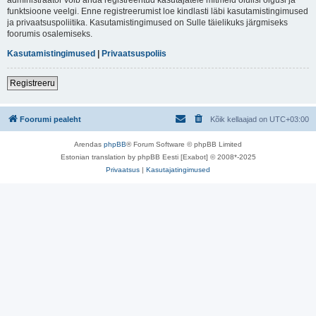
funktsioone veelgi. Enne registreerumist loe kindlasti läbi kasutamistingimused
ja privaatsuspoliitika. Kasutamistingimused on Sulle täielikuks järgmiseks
foorumis osalemiseks.
Kasutamistingimused
|
Privaatsuspoliis
Registreeru
Foorumi pealeht
Kõik kellaajad on
UTC+03:00
Arendas
phpBB
® Forum Software © phpBB Limited
Estonian translation by phpBB Eesti [Exabot] © 2008*-2025
Privaatsus
|
Kasutajatingimused