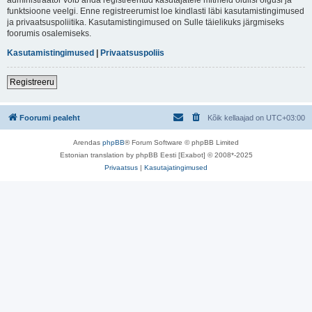
funktsioone veelgi. Enne registreerumist loe kindlasti läbi kasutamistingimused
ja privaatsuspoliitika. Kasutamistingimused on Sulle täielikuks järgmiseks
foorumis osalemiseks.
Kasutamistingimused
|
Privaatsuspoliis
Registreeru
Foorumi pealeht
Kõik kellaajad on
UTC+03:00
Arendas
phpBB
® Forum Software © phpBB Limited
Estonian translation by phpBB Eesti [Exabot] © 2008*-2025
Privaatsus
|
Kasutajatingimused