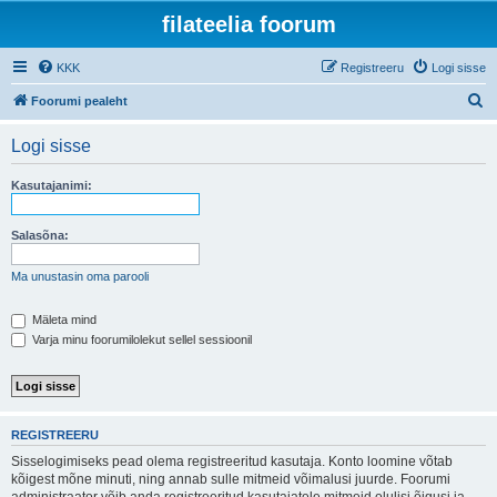
filateelia foorum
KKK
Registreeru
Logi sisse
O
Foorumi pealeht
t
Logi sisse
s
i
Kasutajanimi:
Salasõna:
Ma unustasin oma parooli
Mäleta mind
Varja minu foorumilolekut sellel sessioonil
REGISTREERU
Sisselogimiseks pead olema registreeritud kasutaja. Konto loomine võtab
kõigest mõne minuti, ning annab sulle mitmeid võimalusi juurde. Foorumi
administraator võib anda registreeritud kasutajatele mitmeid olulisi õigusi ja