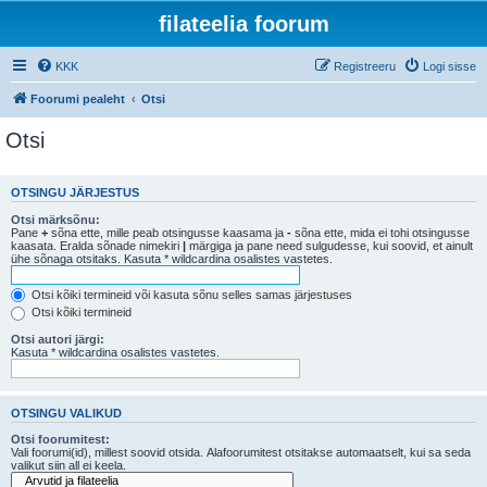
filateelia foorum
KKK
Registreeru
Logi sisse
Foorumi pealeht
Otsi
Otsi
OTSINGU JÄRJESTUS
Otsi märksõnu:
Pane
+
sõna ette, mille peab otsingusse kaasama ja
-
sõna ette, mida ei tohi otsingusse
kaasata. Eralda sõnade nimekiri
|
märgiga ja pane need sulgudesse, kui soovid, et ainult
ühe sõnaga otsitaks. Kasuta * wildcardina osalistes vastetes.
Otsi kõiki termineid või kasuta sõnu selles samas järjestuses
Otsi kõiki termineid
Otsi autori järgi:
Kasuta * wildcardina osalistes vastetes.
OTSINGU VALIKUD
Otsi foorumitest:
Vali foorumi(id), millest soovid otsida. Alafoorumitest otsitakse automaatselt, kui sa seda
valikut siin all ei keela.