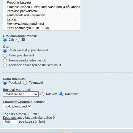
Otsi alamfoorumitest:
Jah
Ei
Otsi:
Pealkirjadest ja postitustest
Ainult postitustest
Teema pealkirjadest ainult
Teemade esimesed postitused ainult
Näita tulemusi:
Postitusi
Teemasid
Sorteeri vastused:
Kasvav
Kahanev
Limiteeri vastuseid eelmise:
Tagasi esimese juurde:
Kogu postituse kuvamiseks valige 0.
postituse sümbolit