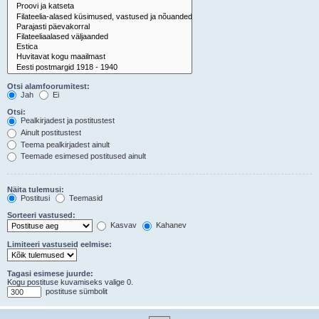
Otsi alamfoorumitest:
Jah
Ei
Otsi:
Pealkirjadest ja postitustest
Ainult postitustest
Teema pealkirjadest ainult
Teemade esimesed postitused ainult
Näita tulemusi:
Postitusi
Teemasid
Sorteeri vastused:
Kasvav
Kahanev
Limiteeri vastuseid eelmise:
Tagasi esimese juurde:
Kogu postituse kuvamiseks valige 0.
postituse sümbolit