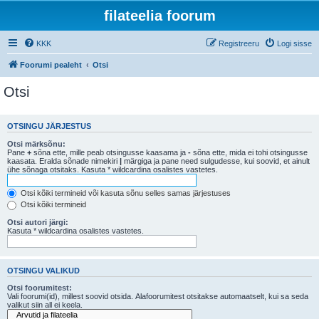
filateelia foorum
KKK
Registreeru
Logi sisse
Foorumi pealeht
Otsi
Otsi
OTSINGU JÄRJESTUS
Otsi märksõnu:
Pane
+
sõna ette, mille peab otsingusse kaasama ja
-
sõna ette, mida ei tohi otsingusse
kaasata. Eralda sõnade nimekiri
|
märgiga ja pane need sulgudesse, kui soovid, et ainult
ühe sõnaga otsitaks. Kasuta * wildcardina osalistes vastetes.
Otsi kõiki termineid või kasuta sõnu selles samas järjestuses
Otsi kõiki termineid
Otsi autori järgi:
Kasuta * wildcardina osalistes vastetes.
OTSINGU VALIKUD
Otsi foorumitest:
Vali foorumi(id), millest soovid otsida. Alafoorumitest otsitakse automaatselt, kui sa seda
valikut siin all ei keela.