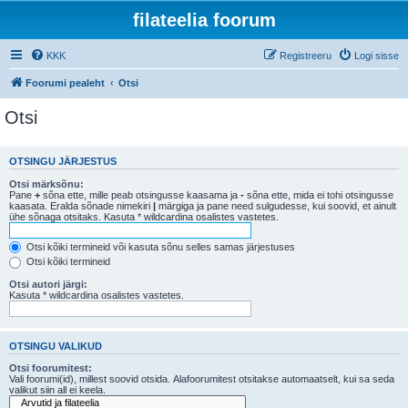
filateelia foorum
KKK
Registreeru
Logi sisse
Foorumi pealeht
Otsi
Otsi
OTSINGU JÄRJESTUS
Otsi märksõnu:
Pane
+
sõna ette, mille peab otsingusse kaasama ja
-
sõna ette, mida ei tohi otsingusse
kaasata. Eralda sõnade nimekiri
|
märgiga ja pane need sulgudesse, kui soovid, et ainult
ühe sõnaga otsitaks. Kasuta * wildcardina osalistes vastetes.
Otsi kõiki termineid või kasuta sõnu selles samas järjestuses
Otsi kõiki termineid
Otsi autori järgi:
Kasuta * wildcardina osalistes vastetes.
OTSINGU VALIKUD
Otsi foorumitest:
Vali foorumi(id), millest soovid otsida. Alafoorumitest otsitakse automaatselt, kui sa seda
valikut siin all ei keela.