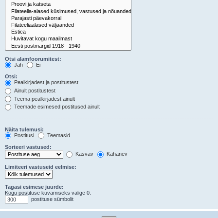
Otsi alamfoorumitest:
Jah
Ei
Otsi:
Pealkirjadest ja postitustest
Ainult postitustest
Teema pealkirjadest ainult
Teemade esimesed postitused ainult
Näita tulemusi:
Postitusi
Teemasid
Sorteeri vastused:
Kasvav
Kahanev
Limiteeri vastuseid eelmise:
Tagasi esimese juurde:
Kogu postituse kuvamiseks valige 0.
postituse sümbolit