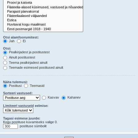
Otsi alamfoorumitest:
Jah
Ei
Otsi:
Pealkirjadest ja postitustest
Ainult postitustest
Teema pealkirjadest ainult
Teemade esimesed postitused ainult
Näita tulemusi:
Postitusi
Teemasid
Sorteeri vastused:
Kasvav
Kahanev
Limiteeri vastuseid eelmise:
Tagasi esimese juurde:
Kogu postituse kuvamiseks valige 0.
postituse sümbolit