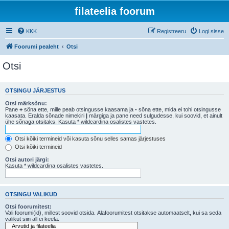
filateelia foorum
KKK
Registreeru
Logi sisse
Foorumi pealeht
Otsi
Otsi
OTSINGU JÄRJESTUS
Otsi märksõnu:
Pane
+
sõna ette, mille peab otsingusse kaasama ja
-
sõna ette, mida ei tohi otsingusse
kaasata. Eralda sõnade nimekiri
|
märgiga ja pane need sulgudesse, kui soovid, et ainult
ühe sõnaga otsitaks. Kasuta * wildcardina osalistes vastetes.
Otsi kõiki termineid või kasuta sõnu selles samas järjestuses
Otsi kõiki termineid
Otsi autori järgi:
Kasuta * wildcardina osalistes vastetes.
OTSINGU VALIKUD
Otsi foorumitest:
Vali foorumi(id), millest soovid otsida. Alafoorumitest otsitakse automaatselt, kui sa seda
valikut siin all ei keela.