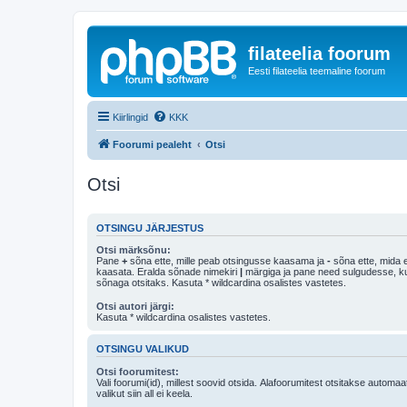
filateelia foorum
Eesti filateelia teemaline foorum
Kiirlingid
KKK
Foorumi pealeht
Otsi
Otsi
OTSINGU JÄRJESTUS
Otsi märksõnu:
Pane
+
sõna ette, mille peab otsingusse kaasama ja
-
sõna ette, mida e
kaasata. Eralda sõnade nimekiri
|
märgiga ja pane need sulgudesse, kui soovid, et ainult 
sõnaga otsitaks. Kasuta * wildcardina osalistes vastetes.
Otsi autori järgi:
Kasuta * wildcardina osalistes vastetes.
OTSINGU VALIKUD
Otsi foorumitest:
Vali foorumi(id), millest soovid otsida. Alafoorumitest otsitakse automaa
valikut siin all ei keela.