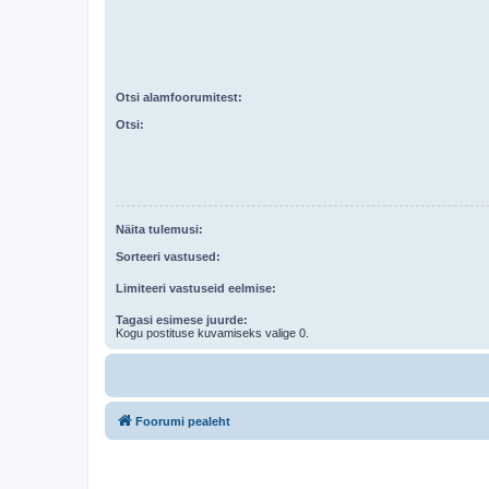
Otsi alamfoorumitest:
Otsi:
Näita tulemusi:
Sorteeri vastused:
Limiteeri vastuseid eelmise:
Tagasi esimese juurde:
Kogu postituse kuvamiseks valige 0.
Foorumi pealeht