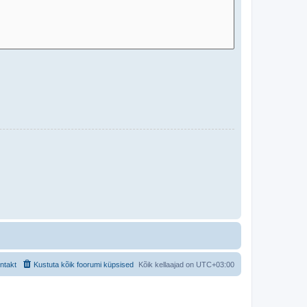
ntakt
Kustuta kõik foorumi küpsised
Kõik kellaajad on
UTC+03:00