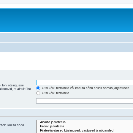
i tohi otsingusse
Otsi kõiki termineid või kasuta sõnu selles samas järjestuses
ühe
Otsi kõiki termineid
tselt, kui sa seda