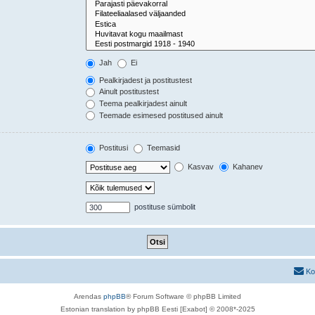
Jah
Ei
Pealkirjadest ja postitustest
Ainult postitustest
Teema pealkirjadest ainult
Teemade esimesed postitused ainult
Postitusi
Teemasid
Kasvav
Kahanev
postituse sümbolit
Ko
Arendas
phpBB
® Forum Software © phpBB Limited
Estonian translation by phpBB Eesti [Exabot] © 2008*-2025