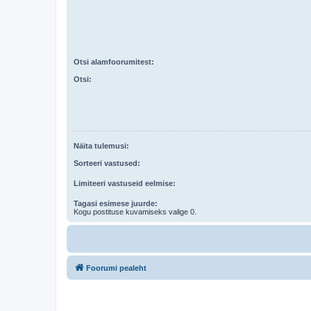
Otsi alamfoorumitest:
Otsi:
Näita tulemusi:
Sorteeri vastused:
Limiteeri vastuseid eelmise:
Tagasi esimese juurde:
Kogu postituse kuvamiseks valige 0.
Foorumi pealeht