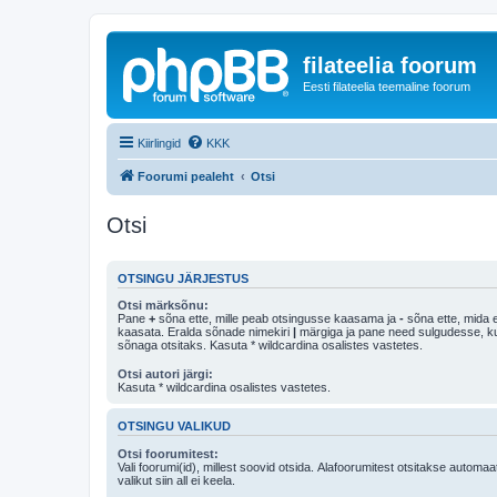
filateelia foorum
Eesti filateelia teemaline foorum
Kiirlingid
KKK
Foorumi pealeht
Otsi
Otsi
OTSINGU JÄRJESTUS
Otsi märksõnu:
Pane
+
sõna ette, mille peab otsingusse kaasama ja
-
sõna ette, mida e
kaasata. Eralda sõnade nimekiri
|
märgiga ja pane need sulgudesse, kui soovid, et ainult 
sõnaga otsitaks. Kasuta * wildcardina osalistes vastetes.
Otsi autori järgi:
Kasuta * wildcardina osalistes vastetes.
OTSINGU VALIKUD
Otsi foorumitest:
Vali foorumi(id), millest soovid otsida. Alafoorumitest otsitakse automaa
valikut siin all ei keela.