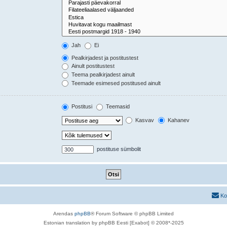
Jah
Ei
Pealkirjadest ja postitustest
Ainult postitustest
Teema pealkirjadest ainult
Teemade esimesed postitused ainult
Postitusi
Teemasid
Kasvav
Kahanev
postituse sümbolit
Ko
Arendas
phpBB
® Forum Software © phpBB Limited
Estonian translation by phpBB Eesti [Exabot] © 2008*-2025