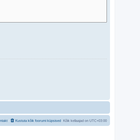
ntakt
Kustuta kõik foorumi küpsised
Kõik kellaajad on
UTC+03:00