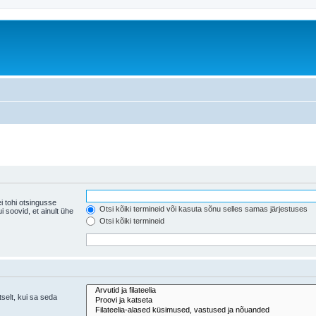
i tohi otsingusse
Otsi kõiki termineid või kasuta sõnu selles samas järjestuses
ühe
Otsi kõiki termineid
tselt, kui sa seda