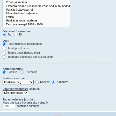
Otsi alamfoorumitest:
Jah
Ei
Otsi:
Pealkirjadest ja postitustest
Ainult postitustest
Teema pealkirjadest ainult
Teemade esimesed postitused ainult
Näita tulemusi:
Postitusi
Teemasid
Sorteeri vastused:
Kasvav
Kahanev
Limiteeri vastuseid eelmise:
Tagasi esimese juurde:
Kogu postituse kuvamiseks valige 0.
postituse sümbolit