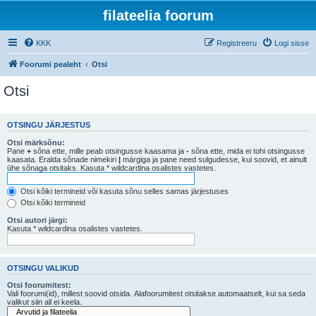
filateelia foorum
KKK
Registreeru
Logi sisse
Foorumi pealeht
Otsi
Otsi
OTSINGU JÄRJESTUS
Otsi märksõnu:
Pane
+
sõna ette, mille peab otsingusse kaasama ja
-
sõna ette, mida ei tohi otsingusse
kaasata. Eralda sõnade nimekiri
|
märgiga ja pane need sulgudesse, kui soovid, et ainult
ühe sõnaga otsitaks. Kasuta * wildcardina osalistes vastetes.
Otsi kõiki termineid või kasuta sõnu selles samas järjestuses
Otsi kõiki termineid
Otsi autori järgi:
Kasuta * wildcardina osalistes vastetes.
OTSINGU VALIKUD
Otsi foorumitest:
Vali foorumi(id), millest soovid otsida. Alafoorumitest otsitakse automaatselt, kui sa seda
valikut siin all ei keela.