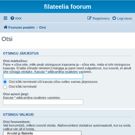
filateelia foorum
KKK
Registreeru
Logi sisse
Foorumi pealeht
Otsi
Otsi
OTSINGU JÄRJESTUS
Otsi märksõnu:
Pane
+
sõna ette, mille peab otsingusse kaasama ja
-
sõna ette, mida ei tohi otsingusse
kaasata. Eralda sõnade nimekiri
|
märgiga ja pane need sulgudesse, kui soovid, et ainult
ühe sõnaga otsitaks. Kasuta * wildcardina osalistes vastetes.
Otsi kõiki termineid või kasuta sõnu selles samas järjestuses
Otsi kõiki termineid
Otsi autori järgi:
Kasuta * wildcardina osalistes vastetes.
OTSINGU VALIKUD
Otsi foorumitest:
Vali foorumi(id), millest soovid otsida. Alafoorumitest otsitakse automaatselt, kui sa seda
valikut siin all ei keela.