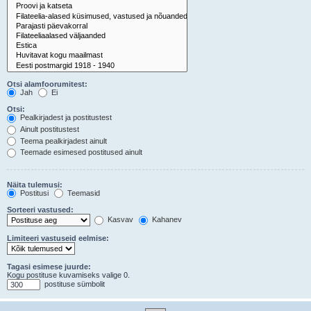
Otsi alamfoorumitest:
Jah
Ei
Otsi:
Pealkirjadest ja postitustest
Ainult postitustest
Teema pealkirjadest ainult
Teemade esimesed postitused ainult
Näita tulemusi:
Postitusi
Teemasid
Sorteeri vastused:
Kasvav
Kahanev
Limiteeri vastuseid eelmise:
Tagasi esimese juurde:
Kogu postituse kuvamiseks valige 0.
postituse sümbolit