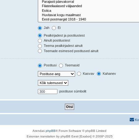
Jah
Ei
Pealkirjadest ja postitustest
Ainult postitustest
Teema pealkirjadest ainult
Teemade esimesed postitused ainult
Postitusi
Teemasid
Kasvav
Kahanev
postituse sümbolit
Ko
Arendas
phpBB
® Forum Software © phpBB Limited
Estonian translation by phpBB Eesti [Exabot] © 2008*-2025