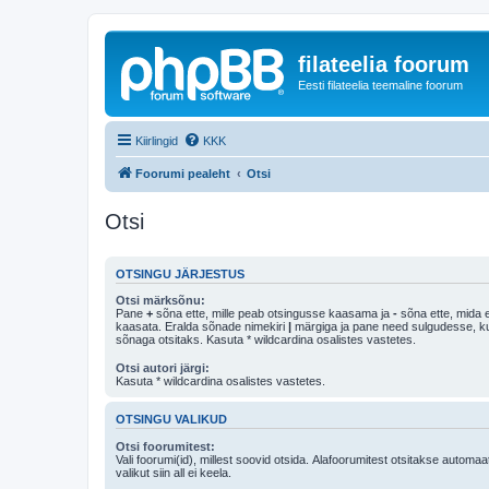
filateelia foorum
Eesti filateelia teemaline foorum
Kiirlingid
KKK
Foorumi pealeht
Otsi
Otsi
OTSINGU JÄRJESTUS
Otsi märksõnu:
Pane
+
sõna ette, mille peab otsingusse kaasama ja
-
sõna ette, mida e
kaasata. Eralda sõnade nimekiri
|
märgiga ja pane need sulgudesse, kui soovid, et ainult 
sõnaga otsitaks. Kasuta * wildcardina osalistes vastetes.
Otsi autori järgi:
Kasuta * wildcardina osalistes vastetes.
OTSINGU VALIKUD
Otsi foorumitest:
Vali foorumi(id), millest soovid otsida. Alafoorumitest otsitakse automaa
valikut siin all ei keela.