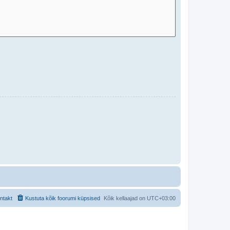
ntakt
Kustuta kõik foorumi küpsised
Kõik kellaajad on
UTC+03:00