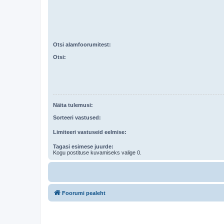
Otsi alamfoorumitest:
Otsi:
Näita tulemusi:
Sorteeri vastused:
Limiteeri vastuseid eelmise:
Tagasi esimese juurde:
Kogu postituse kuvamiseks valige 0.
Foorumi pealeht