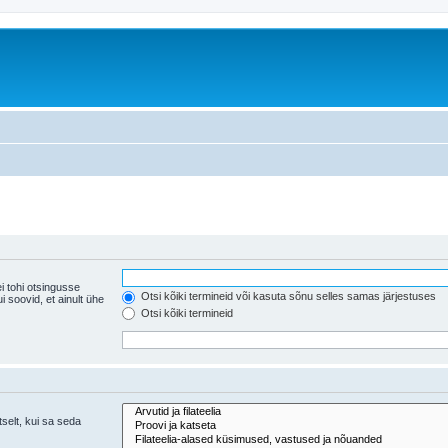
i tohi otsingusse
Otsi kõiki termineid või kasuta sõnu selles samas järjestuses
ühe
Otsi kõiki termineid
tselt, kui sa seda