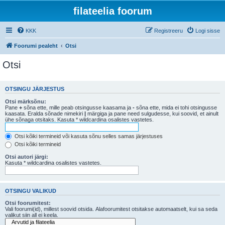
filateelia foorum
KKK
Registreeru
Logi sisse
Foorumi pealeht
Otsi
Otsi
OTSINGU JÄRJESTUS
Otsi märksõnu:
Pane
+
sõna ette, mille peab otsingusse kaasama ja
-
sõna ette, mida ei tohi otsingusse
kaasata. Eralda sõnade nimekiri
|
märgiga ja pane need sulgudesse, kui soovid, et ainult
ühe sõnaga otsitaks. Kasuta * wildcardina osalistes vastetes.
Otsi kõiki termineid või kasuta sõnu selles samas järjestuses
Otsi kõiki termineid
Otsi autori järgi:
Kasuta * wildcardina osalistes vastetes.
OTSINGU VALIKUD
Otsi foorumitest:
Vali foorumi(id), millest soovid otsida. Alafoorumitest otsitakse automaatselt, kui sa seda
valikut siin all ei keela.