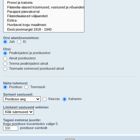
Otsi alamfoorumitest:
Jah
Ei
Otsi:
Pealkirjadest ja postitustest
Ainult postitustest
Teema pealkirjadest ainult
Teemade esimesed postitused ainult
Näita tulemusi:
Postitusi
Teemasid
Sorteeri vastused:
Kasvav
Kahanev
Limiteeri vastuseid eelmise:
Tagasi esimese juurde:
Kogu postituse kuvamiseks valige 0.
postituse sümbolit