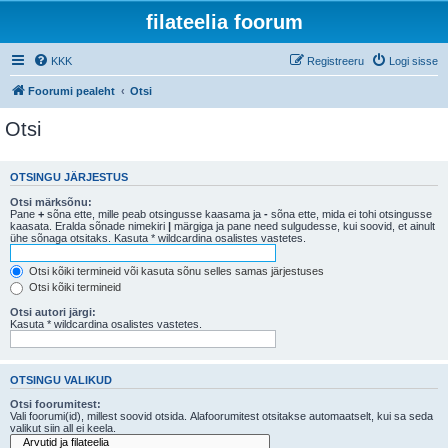
filateelia foorum
KKK
Registreeru
Logi sisse
Foorumi pealeht
Otsi
Otsi
OTSINGU JÄRJESTUS
Otsi märksõnu:
Pane
+
sõna ette, mille peab otsingusse kaasama ja
-
sõna ette, mida ei tohi otsingusse
kaasata. Eralda sõnade nimekiri
|
märgiga ja pane need sulgudesse, kui soovid, et ainult
ühe sõnaga otsitaks. Kasuta * wildcardina osalistes vastetes.
Otsi kõiki termineid või kasuta sõnu selles samas järjestuses
Otsi kõiki termineid
Otsi autori järgi:
Kasuta * wildcardina osalistes vastetes.
OTSINGU VALIKUD
Otsi foorumitest:
Vali foorumi(id), millest soovid otsida. Alafoorumitest otsitakse automaatselt, kui sa seda
valikut siin all ei keela.