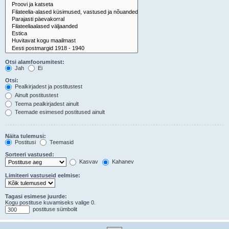
Otsi alamfoorumitest:
Jah
Ei
Otsi:
Pealkirjadest ja postitustest
Ainult postitustest
Teema pealkirjadest ainult
Teemade esimesed postitused ainult
Näita tulemusi:
Postitusi
Teemasid
Sorteeri vastused:
Kasvav
Kahanev
Limiteeri vastuseid eelmise:
Tagasi esimese juurde:
Kogu postituse kuvamiseks valige 0.
postituse sümbolit