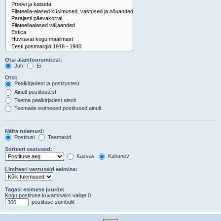
Otsi alamfoorumitest:
Jah
Ei
Otsi:
Pealkirjadest ja postitustest
Ainult postitustest
Teema pealkirjadest ainult
Teemade esimesed postitused ainult
Näita tulemusi:
Postitusi
Teemasid
Sorteeri vastused:
Kasvav
Kahanev
Limiteeri vastuseid eelmise:
Tagasi esimese juurde:
Kogu postituse kuvamiseks valige 0.
postituse sümbolit