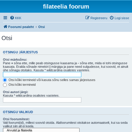
filateelia foorum
KKK
Registreeru
Logi sisse
Foorumi pealeht
Otsi
Otsi
OTSINGU JÄRJESTUS
Otsi märksõnu:
Pane
+
sõna ette, mille peab otsingusse kaasama ja
-
sõna ette, mida ei tohi otsingusse
kaasata. Eralda sõnade nimekiri
|
märgiga ja pane need sulgudesse, kui soovid, et ainult
ühe sõnaga otsitaks. Kasuta * wildcardina osalistes vastetes.
Otsi kõiki termineid või kasuta sõnu selles samas järjestuses
Otsi kõiki termineid
Otsi autori järgi:
Kasuta * wildcardina osalistes vastetes.
OTSINGU VALIKUD
Otsi foorumitest:
Vali foorumi(id), millest soovid otsida. Alafoorumitest otsitakse automaatselt, kui sa seda
valikut siin all ei keela.