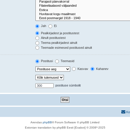
Jah
Ei
Pealkirjadest ja postitustest
Ainult postitustest
Teema pealkirjadest ainult
Teemade esimesed postitused ainult
Postitusi
Teemasid
Kasvav
Kahanev
postituse sümbolit
Ko
Arendas
phpBB
® Forum Software © phpBB Limited
Estonian translation by phpBB Eesti [Exabot] © 2008*-2025