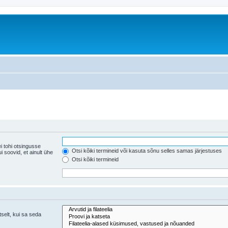
i tohi otsingusse
Otsi kõiki termineid või kasuta sõnu selles samas järjestuses
ühe
Otsi kõiki termineid
tselt, kui sa seda