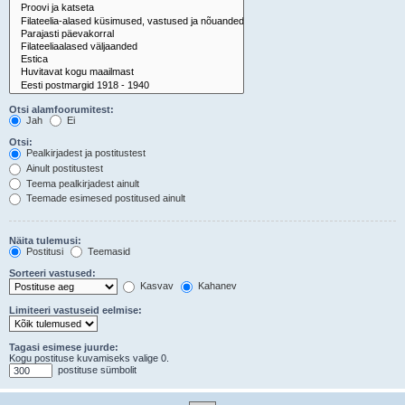
Otsi alamfoorumitest:
Jah
Ei
Otsi:
Pealkirjadest ja postitustest
Ainult postitustest
Teema pealkirjadest ainult
Teemade esimesed postitused ainult
Näita tulemusi:
Postitusi
Teemasid
Sorteeri vastused:
Kasvav
Kahanev
Limiteeri vastuseid eelmise:
Tagasi esimese juurde:
Kogu postituse kuvamiseks valige 0.
postituse sümbolit