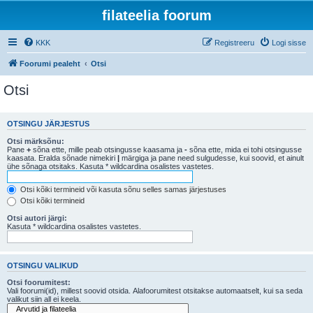
filateelia foorum
KKK
Registreeru
Logi sisse
Foorumi pealeht
Otsi
Otsi
OTSINGU JÄRJESTUS
Otsi märksõnu:
Pane
+
sõna ette, mille peab otsingusse kaasama ja
-
sõna ette, mida ei tohi otsingusse
kaasata. Eralda sõnade nimekiri
|
märgiga ja pane need sulgudesse, kui soovid, et ainult
ühe sõnaga otsitaks. Kasuta * wildcardina osalistes vastetes.
Otsi kõiki termineid või kasuta sõnu selles samas järjestuses
Otsi kõiki termineid
Otsi autori järgi:
Kasuta * wildcardina osalistes vastetes.
OTSINGU VALIKUD
Otsi foorumitest:
Vali foorumi(id), millest soovid otsida. Alafoorumitest otsitakse automaatselt, kui sa seda
valikut siin all ei keela.