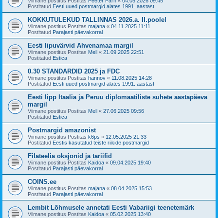
Viimane postitus Postitas
Peeter Pärn
«
04.05.2026 09:45
Postitatud
Eesti uued postmargid alates 1991. aastast
KOKKUTULEKUD TALLINNAS 2026.a. II.poolel
Viimane postitus Postitas
majana
«
04.11.2025 11:11
Postitatud
Parajasti päevakorral
Eesti lipuvärvid Ahvenamaa margil
Viimane postitus Postitas
Mell
«
21.09.2025 22:51
Postitatud
Estica
0.30 STANDARDID 2025 ja FDC
Viimane postitus Postitas
hannov
«
11.08.2025 14:28
Postitatud
Eesti uued postmargid alates 1991. aastast
Eesti lipp Itaalia ja Peruu diplomaatiliste suhete aastapäeva
margil
Viimane postitus Postitas
Mell
«
27.06.2025 09:56
Postitatud
Estica
Postmargid amazonist
Viimane postitus Postitas
k6ps
«
12.05.2025 21:33
Postitatud
Eestis kasutatud teiste riikide postmargid
Filateelia oksjonid ja tariifid
Viimane postitus Postitas
Kaidoa
«
09.04.2025 19:40
Postitatud
Parajasti päevakorral
COINS.ee
Viimane postitus Postitas
majana
«
08.04.2025 15:53
Postitatud
Parajasti päevakorral
Lembit Lõhmusele annetati Eesti Vabariigi teenetemärk
Viimane postitus Postitas
Kaidoa
«
05.02.2025 13:40