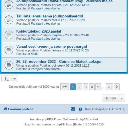
Jõulupostkaardid Rahvusraamatukogu väikeses majas
Viimane postitus Postitas
Xerxes
«
21.12.2022 13:23
Postitatud
Parajasti päevakorral
Tallinna lennujaama jõulupostkaardid
Viimane postitus Postitas
Mell
«
12.12.2022 19:20
Postitatud
Parajasti päevakorral
Kokkutulekud 2023.aastal
Viimane postitus Postitas
majana
«
26.11.2022 20:46
Postitatud
Parajasti päevakorral
Vanad eesti-,vene- ja soome postmargid
Viimane postitus Postitas
janiuss
«
20.11.2022 03:20
Postitatud
Müük
26.-27. november 2022 - Coins.ee filateeliaoksjon
Viimane postitus Postitas
coinsee
«
07.11.2022 11:17
Postitatud
Parajasti päevakorral
1
. leht
20
-st
1
2
3
4
5
20
Jär
Otsing leidis rohkem kui 1000 vastet
…
Hüppa
Foorumi pealeht
Kõik kellaajad on
UTC+03:00
Arendas
phpBB
® Forum Software © phpBB Limited
Estonian translation by phpBB Eesti [Exabot] © 2008*-2025