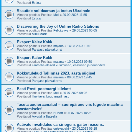
Postitatud
Estica
Skautide solidaarsus ja toetus Ukrainale
Viimane postitus Postitas
Mell
«
20.09.2023 11:55
Postitatud
Estica
Discovering the Joy of Online Radio Stations
Viimane postitus Postitas
Felicityyyy
«
29.08.2023 05:05
Postitatud
Minu Mark
Ekspert Kalev Kokk
Viimane postitus Postitas
majana
«
14.08.2023 10:01
Postitatud
Parajasti päevakorral
Ekspert Kalev Kokk
Viimane postitus Postitas
majana
«
10.08.2023 09:50
Postitatud
Filateelia-alased küsimused, vastused ja nõuanded
Kokkutulekud Tallinnas 2023. aasta sügisel
Viimane postitus Postitas
majana
«
09.08.2023 19:45
Postitatud
Parajasti päevakorral
Eesti Posti postmargi kilekott
Viimane postitus Postitas
Mell
«
26.07.2023 09:25
Postitatud
Huvitavat kogu maailmast
Tasuta audioraamatud – suurepärane viis lugude maailma
avastamiseks!
Viimane postitus Postitas
Hubert
«
05.07.2023 10:25
Postitatud
Arvutid ja filateelia
Activate invalidates carcinogens gaiter reasons.
Viimane postitus Postitas
oqieyubairi
«
23.05.2023 08:18
Postitatud
Eesti uued postmargid alates 1991. aastast