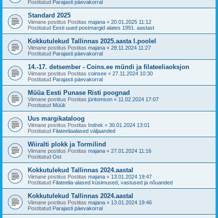
Postitatud
Parajasti päevakorral
Standard 2025
Viimane postitus Postitas
majana
«
20.01.2025 11:12
Postitatud
Eesti uued postmargid alates 1991. aastast
Kokkutulekud Tallinnas 2025.aasta I.poolel
Viimane postitus Postitas
majana
«
28.11.2024 11:27
Postitatud
Parajasti päevakorral
14.-17. detsember - Coins.ee mündi ja filateeliaoksjon
Viimane postitus Postitas
coinsee
«
27.11.2024 10:30
Postitatud
Parajasti päevakorral
Müüa Eesti Punase Risti poognad
Viimane postitus Postitas
jüritomson
«
11.02.2024 17:07
Postitatud
Müük
Uus margikataloog
Viimane postitus Postitas
Indrek
«
30.01.2024 13:01
Postitatud
Filateeliaalased väljaanded
Wiiralti plokk ja Tormilind
Viimane postitus Postitas
majana
«
27.01.2024 11:16
Postitatud
Ost
Kokkutulekud Tallinnas 2024.aastal
Viimane postitus Postitas
majana
«
13.01.2024 19:47
Postitatud
Filateelia-alased küsimused, vastused ja nõuanded
Kokkutulekud Tallinnas 2024.aastal
Viimane postitus Postitas
majana
«
13.01.2024 19:46
Postitatud
Parajasti päevakorral