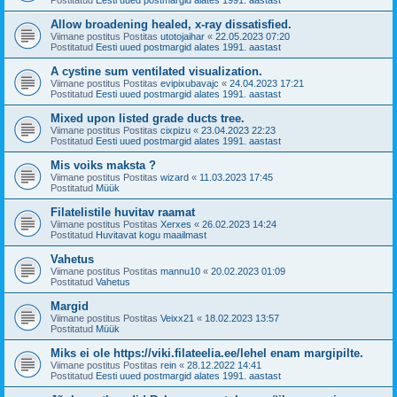
Allow broadening healed, x-ray dissatisfied.
Viimane postitus Postitas
utotojaihar
«
22.05.2023 07:20
Postitatud
Eesti uued postmargid alates 1991. aastast
A cystine sum ventilated visualization.
Viimane postitus Postitas
evipixubavajc
«
24.04.2023 17:21
Postitatud
Eesti uued postmargid alates 1991. aastast
Mixed upon listed grade ducts tree.
Viimane postitus Postitas
cixpizu
«
23.04.2023 22:23
Postitatud
Eesti uued postmargid alates 1991. aastast
Mis voiks maksta ?
Viimane postitus Postitas
wizard
«
11.03.2023 17:45
Postitatud
Müük
Filatelistile huvitav raamat
Viimane postitus Postitas
Xerxes
«
26.02.2023 14:24
Postitatud
Huvitavat kogu maailmast
Vahetus
Viimane postitus Postitas
mannu10
«
20.02.2023 01:09
Postitatud
Vahetus
Margid
Viimane postitus Postitas
Veixx21
«
18.02.2023 13:57
Postitatud
Müük
Miks ei ole https://viki.filateelia.ee/lehel enam margipilte.
Viimane postitus Postitas
rein
«
28.12.2022 14:41
Postitatud
Eesti uued postmargid alates 1991. aastast