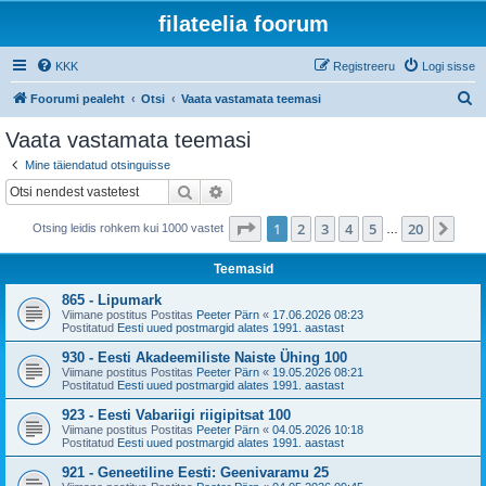
filateelia foorum
KKK
Registreeru
Logi sisse
O
Foorumi pealeht
Otsi
Vaata vastamata teemasi
t
Vaata vastamata teemasi
s
Mine täiendatud otsinguisse
i
Otsi
Täiendatud otsing
1
. leht
20
-st
1
2
3
4
5
20
Jär
Otsing leidis rohkem kui 1000 vastet
…
Teemasid
865 - Lipumark
Viimane postitus Postitas
Peeter Pärn
«
17.06.2026 08:23
Postitatud
Eesti uued postmargid alates 1991. aastast
930 - Eesti Akadeemiliste Naiste Ühing 100
Viimane postitus Postitas
Peeter Pärn
«
19.05.2026 08:21
Postitatud
Eesti uued postmargid alates 1991. aastast
923 - Eesti Vabariigi riigipitsat 100
Viimane postitus Postitas
Peeter Pärn
«
04.05.2026 10:18
Postitatud
Eesti uued postmargid alates 1991. aastast
921 - Geneetiline Eesti: Geenivaramu 25