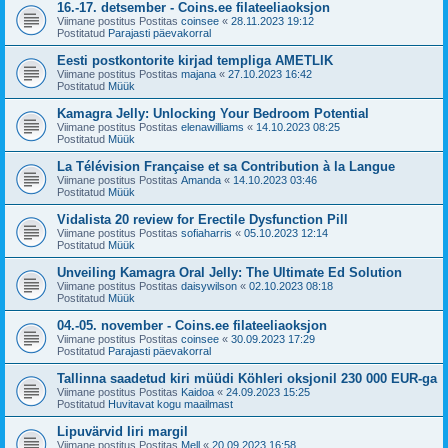
16.-17. detsember - Coins.ee filateeliaoksjon
Viimane postitus Postitas
coinsee
«
28.11.2023 19:12
Postitatud
Parajasti päevakorral
Eesti postkontorite kirjad templiga AMETLIK
Viimane postitus Postitas
majana
«
27.10.2023 16:42
Postitatud
Müük
Kamagra Jelly: Unlocking Your Bedroom Potential
Viimane postitus Postitas
elenawilliams
«
14.10.2023 08:25
Postitatud
Müük
La Télévision Française et sa Contribution à la Langue
Viimane postitus Postitas
Amanda
«
14.10.2023 03:46
Postitatud
Müük
Vidalista 20 review for Erectile Dysfunction Pill
Viimane postitus Postitas
sofiaharris
«
05.10.2023 12:14
Postitatud
Müük
Unveiling Kamagra Oral Jelly: The Ultimate Ed Solution
Viimane postitus Postitas
daisywilson
«
02.10.2023 08:18
Postitatud
Müük
04.-05. november - Coins.ee filateeliaoksjon
Viimane postitus Postitas
coinsee
«
30.09.2023 17:29
Postitatud
Parajasti päevakorral
Tallinna saadetud kiri müüdi Köhleri oksjonil 230 000 EUR-ga
Viimane postitus Postitas
Kaidoa
«
24.09.2023 15:25
Postitatud
Huvitavat kogu maailmast
Lipuvärvid Iiri margil
Viimane postitus Postitas
Mell
«
20.09.2023 16:58