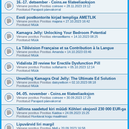
16.-17. detsember - Coins.ee filateeliaoksjon
Viimane postitus Postitas
coinsee
«
28.11.2023 19:12
Postitatud
Parajasti päevakorral
Eesti postkontorite kirjad templiga AMETLIK
Viimane postitus Postitas
majana
«
27.10.2023 16:42
Postitatud
Müük
Kamagra Jelly: Unlocking Your Bedroom Potential
Viimane postitus Postitas
elenawilliams
«
14.10.2023 08:25
Postitatud
Müük
La Télévision Française et sa Contribution à la Langue
Viimane postitus Postitas
Amanda
«
14.10.2023 03:46
Postitatud
Müük
Vidalista 20 review for Erectile Dysfunction Pill
Viimane postitus Postitas
sofiaharris
«
05.10.2023 12:14
Postitatud
Müük
Unveiling Kamagra Oral Jelly: The Ultimate Ed Solution
Viimane postitus Postitas
daisywilson
«
02.10.2023 08:18
Postitatud
Müük
04.-05. november - Coins.ee filateeliaoksjon
Viimane postitus Postitas
coinsee
«
30.09.2023 17:29
Postitatud
Parajasti päevakorral
Tallinna saadetud kiri müüdi Köhleri oksjonil 230 000 EUR-ga
Viimane postitus Postitas
Kaidoa
«
24.09.2023 15:25
Postitatud
Huvitavat kogu maailmast
Lipuvärvid Iiri margil
Viimane postitus Postitas
Mell
«
20.09.2023 16:58