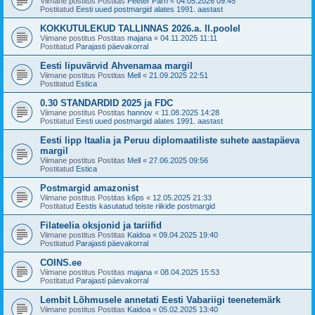
Viimane postitus Postitas
Peeter Pärn
«
04.05.2026 09:45
Postitatud
Eesti uued postmargid alates 1991. aastast
KOKKUTULEKUD TALLINNAS 2026.a. II.poolel
Viimane postitus Postitas
majana
«
04.11.2025 11:11
Postitatud
Parajasti päevakorral
Eesti lipuvärvid Ahvenamaa margil
Viimane postitus Postitas
Mell
«
21.09.2025 22:51
Postitatud
Estica
0.30 STANDARDID 2025 ja FDC
Viimane postitus Postitas
hannov
«
11.08.2025 14:28
Postitatud
Eesti uued postmargid alates 1991. aastast
Eesti lipp Itaalia ja Peruu diplomaatiliste suhete aastapäeva
margil
Viimane postitus Postitas
Mell
«
27.06.2025 09:56
Postitatud
Estica
Postmargid amazonist
Viimane postitus Postitas
k6ps
«
12.05.2025 21:33
Postitatud
Eestis kasutatud teiste riikide postmargid
Filateelia oksjonid ja tariifid
Viimane postitus Postitas
Kaidoa
«
09.04.2025 19:40
Postitatud
Parajasti päevakorral
COINS.ee
Viimane postitus Postitas
majana
«
08.04.2025 15:53
Postitatud
Parajasti päevakorral
Lembit Lõhmusele annetati Eesti Vabariigi teenetemärk
Viimane postitus Postitas
Kaidoa
«
05.02.2025 13:40