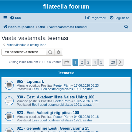
filateelia foorum
KKK
Registreeru
Logi sisse
O
Foorumi pealeht
Otsi
Vaata vastamata teemasi
t
Vaata vastamata teemasi
s
Mine täiendatud otsinguisse
i
Otsi
Täiendatud otsing
1
. leht
20
-st
1
2
3
4
5
20
Jär
Otsing leidis rohkem kui 1000 vastet
…
Teemasid
865 - Lipumark
Viimane postitus Postitas
Peeter Pärn
«
17.06.2026 08:23
Postitatud
Eesti uued postmargid alates 1991. aastast
930 - Eesti Akadeemiliste Naiste Ühing 100
Viimane postitus Postitas
Peeter Pärn
«
19.05.2026 08:21
Postitatud
Eesti uued postmargid alates 1991. aastast
923 - Eesti Vabariigi riigipitsat 100
Viimane postitus Postitas
Peeter Pärn
«
04.05.2026 10:18
Postitatud
Eesti uued postmargid alates 1991. aastast
921 - Geneetiline Eesti: Geenivaramu 25