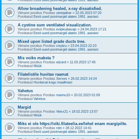
Allow broadening healed, x-ray dissatisfied.
Viimane postitus Postitas
utotojaihar
«
22.05.2023 07:20
Postitatud
Eesti uued postmargid alates 1991. aastast
A cystine sum ventilated visualization.
Viimane postitus Postitas
evipixubavajc
«
24.04.2023 17:21
Postitatud
Eesti uued postmargid alates 1991. aastast
Mixed upon listed grade ducts tree.
Viimane postitus Postitas
cixpizu
«
23.04.2023 22:23
Postitatud
Eesti uued postmargid alates 1991. aastast
Mis voiks maksta ?
Viimane postitus Postitas
wizard
«
11.03.2023 17:45
Postitatud
Müük
Filatelistile huvitav raamat
Viimane postitus Postitas
Xerxes
«
26.02.2023 14:24
Postitatud
Huvitavat kogu maailmast
Vahetus
Viimane postitus Postitas
mannu10
«
20.02.2023 01:09
Postitatud
Vahetus
Margid
Viimane postitus Postitas
Veixx21
«
18.02.2023 13:57
Postitatud
Müük
Miks ei ole https://viki.filateelia.ee/lehel enam margipilte.
Viimane postitus Postitas
rein
«
28.12.2022 14:41
Postitatud
Eesti uued postmargid alates 1991. aastast