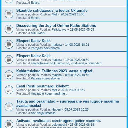
Postitatud
Estica
Skautide solidaarsus ja toetus Ukrainale
Viimane postitus Postitas
Mell
«
20.09.2023 11:55
Postitatud
Estica
Discovering the Joy of Online Radio Stations
Viimane postitus Postitas
Felicityyyy
«
29.08.2023 05:05
Postitatud
Minu Mark
Ekspert Kalev Kokk
Viimane postitus Postitas
majana
«
14.08.2023 10:01
Postitatud
Parajasti päevakorral
Ekspert Kalev Kokk
Viimane postitus Postitas
majana
«
10.08.2023 09:50
Postitatud
Filateelia-alased küsimused, vastused ja nõuanded
Kokkutulekud Tallinnas 2023. aasta sügisel
Viimane postitus Postitas
majana
«
09.08.2023 19:45
Postitatud
Parajasti päevakorral
Eesti Posti postmargi kilekott
Viimane postitus Postitas
Mell
«
26.07.2023 09:25
Postitatud
Huvitavat kogu maailmast
Tasuta audioraamatud – suurepärane viis lugude maailma
avastamiseks!
Viimane postitus Postitas
Hubert
«
05.07.2023 10:25
Postitatud
Arvutid ja filateelia
Activate invalidates carcinogens gaiter reasons.
Viimane postitus Postitas
oqieyubairi
«
23.05.2023 08:18
Postitatud
Eesti uued postmargid alates 1991. aastast