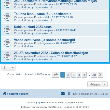
Jõulupostkaardid Rahvusraamatukogu väikeses majas
Viimane postitus Postitas
Xerxes
«
21.12.2022 13:23
Postitatud
Parajasti päevakorral
Tallinna lennujaama jõulupostkaardid
Viimane postitus Postitas
Mell
«
12.12.2022 19:20
Postitatud
Parajasti päevakorral
Kokkutulekud 2023.aastal
Viimane postitus Postitas
majana
«
26.11.2022 20:46
Postitatud
Parajasti päevakorral
Vanad eesti-,vene- ja soome postmargid
Viimane postitus Postitas
janiuss
«
20.11.2022 03:20
Postitatud
Müük
26.-27. november 2022 - Coins.ee filateeliaoksjon
Viimane postitus Postitas
coinsee
«
07.11.2022 11:17
Postitatud
Parajasti päevakorral
1
. leht
20
-st
1
2
3
4
5
20
Jär
Otsing leidis rohkem kui 1000 vastet
…
Hüppa
Foorumi pealeht
Kõik kellaajad on
UTC+03:00
Arendas
phpBB
® Forum Software © phpBB Limited
Estonian translation by phpBB Eesti [Exabot] © 2008*-2025