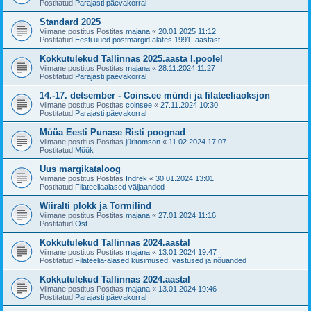
Postitatud
Parajasti päevakorral
Standard 2025
Viimane postitus Postitas
majana
«
20.01.2025 11:12
Postitatud
Eesti uued postmargid alates 1991. aastast
Kokkutulekud Tallinnas 2025.aasta I.poolel
Viimane postitus Postitas
majana
«
28.11.2024 11:27
Postitatud
Parajasti päevakorral
14.-17. detsember - Coins.ee mündi ja filateeliaoksjon
Viimane postitus Postitas
coinsee
«
27.11.2024 10:30
Postitatud
Parajasti päevakorral
Müüa Eesti Punase Risti poognad
Viimane postitus Postitas
jüritomson
«
11.02.2024 17:07
Postitatud
Müük
Uus margikataloog
Viimane postitus Postitas
Indrek
«
30.01.2024 13:01
Postitatud
Filateeliaalased väljaanded
Wiiralti plokk ja Tormilind
Viimane postitus Postitas
majana
«
27.01.2024 11:16
Postitatud
Ost
Kokkutulekud Tallinnas 2024.aastal
Viimane postitus Postitas
majana
«
13.01.2024 19:47
Postitatud
Filateelia-alased küsimused, vastused ja nõuanded
Kokkutulekud Tallinnas 2024.aastal
Viimane postitus Postitas
majana
«
13.01.2024 19:46
Postitatud
Parajasti päevakorral