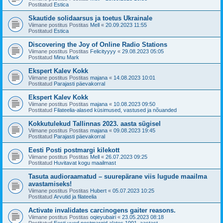
Postitatud
Estica
Skautide solidaarsus ja toetus Ukrainale
Viimane postitus Postitas
Mell
«
20.09.2023 11:55
Postitatud
Estica
Discovering the Joy of Online Radio Stations
Viimane postitus Postitas
Felicityyyy
«
29.08.2023 05:05
Postitatud
Minu Mark
Ekspert Kalev Kokk
Viimane postitus Postitas
majana
«
14.08.2023 10:01
Postitatud
Parajasti päevakorral
Ekspert Kalev Kokk
Viimane postitus Postitas
majana
«
10.08.2023 09:50
Postitatud
Filateelia-alased küsimused, vastused ja nõuanded
Kokkutulekud Tallinnas 2023. aasta sügisel
Viimane postitus Postitas
majana
«
09.08.2023 19:45
Postitatud
Parajasti päevakorral
Eesti Posti postmargi kilekott
Viimane postitus Postitas
Mell
«
26.07.2023 09:25
Postitatud
Huvitavat kogu maailmast
Tasuta audioraamatud – suurepärane viis lugude maailma
avastamiseks!
Viimane postitus Postitas
Hubert
«
05.07.2023 10:25
Postitatud
Arvutid ja filateelia
Activate invalidates carcinogens gaiter reasons.
Viimane postitus Postitas
oqieyubairi
«
23.05.2023 08:18
Postitatud
Eesti uued postmargid alates 1991. aastast