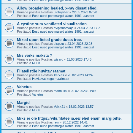
Allow broadening healed, x-ray dissatisfied.
Viimane postitus Postitas
utotojaihar
«
22.05.2023 07:20
Postitatud
Eesti uued postmargid alates 1991. aastast
A cystine sum ventilated visualization.
Viimane postitus Postitas
evipixubavajc
«
24.04.2023 17:21
Postitatud
Eesti uued postmargid alates 1991. aastast
Mixed upon listed grade ducts tree.
Viimane postitus Postitas
cixpizu
«
23.04.2023 22:23
Postitatud
Eesti uued postmargid alates 1991. aastast
Mis voiks maksta ?
Viimane postitus Postitas
wizard
«
11.03.2023 17:45
Postitatud
Müük
Filatelistile huvitav raamat
Viimane postitus Postitas
Xerxes
«
26.02.2023 14:24
Postitatud
Huvitavat kogu maailmast
Vahetus
Viimane postitus Postitas
mannu10
«
20.02.2023 01:09
Postitatud
Vahetus
Margid
Viimane postitus Postitas
Veixx21
«
18.02.2023 13:57
Postitatud
Müük
Miks ei ole https://viki.filateelia.ee/lehel enam margipilte.
Viimane postitus Postitas
rein
«
28.12.2022 14:41
Postitatud
Eesti uued postmargid alates 1991. aastast