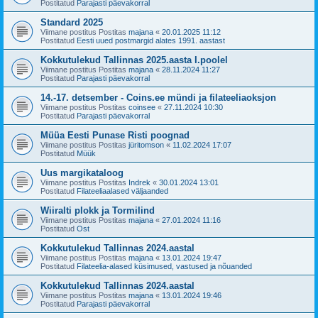
Postitatud
Parajasti päevakorral
Standard 2025
Viimane postitus Postitas
majana
«
20.01.2025 11:12
Postitatud
Eesti uued postmargid alates 1991. aastast
Kokkutulekud Tallinnas 2025.aasta I.poolel
Viimane postitus Postitas
majana
«
28.11.2024 11:27
Postitatud
Parajasti päevakorral
14.-17. detsember - Coins.ee mündi ja filateeliaoksjon
Viimane postitus Postitas
coinsee
«
27.11.2024 10:30
Postitatud
Parajasti päevakorral
Müüa Eesti Punase Risti poognad
Viimane postitus Postitas
jüritomson
«
11.02.2024 17:07
Postitatud
Müük
Uus margikataloog
Viimane postitus Postitas
Indrek
«
30.01.2024 13:01
Postitatud
Filateeliaalased väljaanded
Wiiralti plokk ja Tormilind
Viimane postitus Postitas
majana
«
27.01.2024 11:16
Postitatud
Ost
Kokkutulekud Tallinnas 2024.aastal
Viimane postitus Postitas
majana
«
13.01.2024 19:47
Postitatud
Filateelia-alased küsimused, vastused ja nõuanded
Kokkutulekud Tallinnas 2024.aastal
Viimane postitus Postitas
majana
«
13.01.2024 19:46
Postitatud
Parajasti päevakorral