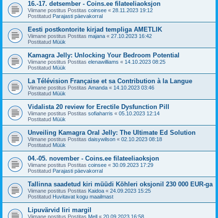
16.-17. detsember - Coins.ee filateeliaoksjon
Viimane postitus Postitas
coinsee
«
28.11.2023 19:12
Postitatud
Parajasti päevakorral
Eesti postkontorite kirjad templiga AMETLIK
Viimane postitus Postitas
majana
«
27.10.2023 16:42
Postitatud
Müük
Kamagra Jelly: Unlocking Your Bedroom Potential
Viimane postitus Postitas
elenawilliams
«
14.10.2023 08:25
Postitatud
Müük
La Télévision Française et sa Contribution à la Langue
Viimane postitus Postitas
Amanda
«
14.10.2023 03:46
Postitatud
Müük
Vidalista 20 review for Erectile Dysfunction Pill
Viimane postitus Postitas
sofiaharris
«
05.10.2023 12:14
Postitatud
Müük
Unveiling Kamagra Oral Jelly: The Ultimate Ed Solution
Viimane postitus Postitas
daisywilson
«
02.10.2023 08:18
Postitatud
Müük
04.-05. november - Coins.ee filateeliaoksjon
Viimane postitus Postitas
coinsee
«
30.09.2023 17:29
Postitatud
Parajasti päevakorral
Tallinna saadetud kiri müüdi Köhleri oksjonil 230 000 EUR-ga
Viimane postitus Postitas
Kaidoa
«
24.09.2023 15:25
Postitatud
Huvitavat kogu maailmast
Lipuvärvid Iiri margil
Viimane postitus Postitas
Mell
«
20.09.2023 16:58