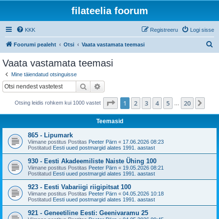
filateelia foorum
KKK
Registreeru
Logi sisse
O
Foorumi pealeht
Otsi
Vaata vastamata teemasi
t
Vaata vastamata teemasi
s
Mine täiendatud otsinguisse
i
Otsi
Täiendatud otsing
1
. leht
20
-st
1
2
3
4
5
20
Jär
Otsing leidis rohkem kui 1000 vastet
…
Teemasid
865 - Lipumark
Viimane postitus Postitas
Peeter Pärn
«
17.06.2026 08:23
Postitatud
Eesti uued postmargid alates 1991. aastast
930 - Eesti Akadeemiliste Naiste Ühing 100
Viimane postitus Postitas
Peeter Pärn
«
19.05.2026 08:21
Postitatud
Eesti uued postmargid alates 1991. aastast
923 - Eesti Vabariigi riigipitsat 100
Viimane postitus Postitas
Peeter Pärn
«
04.05.2026 10:18
Postitatud
Eesti uued postmargid alates 1991. aastast
921 - Geneetiline Eesti: Geenivaramu 25