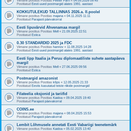
Viimane postitus Postitas
Peeter Pärn
«
04.05.2026 09:45
Postitatud
Eesti uued postmargid alates 1991. aastast
KOKKUTULEKUD TALLINNAS 2026.a. II.poolel
Viimane postitus Postitas
majana
«
04.11.2025 11:11
Postitatud
Parajasti päevakorral
Eesti lipuvärvid Ahvenamaa margil
Viimane postitus Postitas
Mell
«
21.09.2025 22:51
Postitatud
Estica
0.30 STANDARDID 2025 ja FDC
Viimane postitus Postitas
hannov
«
11.08.2025 14:28
Postitatud
Eesti uued postmargid alates 1991. aastast
Eesti lipp Itaalia ja Peruu diplomaatiliste suhete aastapäeva
margil
Viimane postitus Postitas
Mell
«
27.06.2025 09:56
Postitatud
Estica
Postmargid amazonist
Viimane postitus Postitas
k6ps
«
12.05.2025 21:33
Postitatud
Eestis kasutatud teiste riikide postmargid
Filateelia oksjonid ja tariifid
Viimane postitus Postitas
Kaidoa
«
09.04.2025 19:40
Postitatud
Parajasti päevakorral
COINS.ee
Viimane postitus Postitas
majana
«
08.04.2025 15:53
Postitatud
Parajasti päevakorral
Lembit Lõhmusele annetati Eesti Vabariigi teenetemärk
Viimane postitus Postitas
Kaidoa
«
05.02.2025 13:40