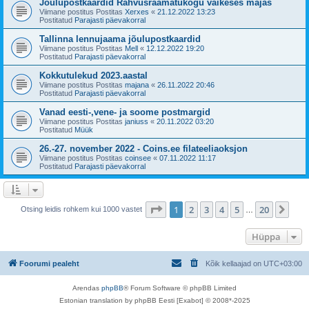
Jõulupostkaardid Rahvusraamatukogu väikeses majas
Viimane postitus Postitas
Xerxes
«
21.12.2022 13:23
Postitatud
Parajasti päevakorral
Tallinna lennujaama jõulupostkaardid
Viimane postitus Postitas
Mell
«
12.12.2022 19:20
Postitatud
Parajasti päevakorral
Kokkutulekud 2023.aastal
Viimane postitus Postitas
majana
«
26.11.2022 20:46
Postitatud
Parajasti päevakorral
Vanad eesti-,vene- ja soome postmargid
Viimane postitus Postitas
janiuss
«
20.11.2022 03:20
Postitatud
Müük
26.-27. november 2022 - Coins.ee filateeliaoksjon
Viimane postitus Postitas
coinsee
«
07.11.2022 11:17
Postitatud
Parajasti päevakorral
1
. leht
20
-st
1
2
3
4
5
20
Jär
Otsing leidis rohkem kui 1000 vastet
…
Hüppa
Foorumi pealeht
Kõik kellaajad on
UTC+03:00
Arendas
phpBB
® Forum Software © phpBB Limited
Estonian translation by phpBB Eesti [Exabot] © 2008*-2025