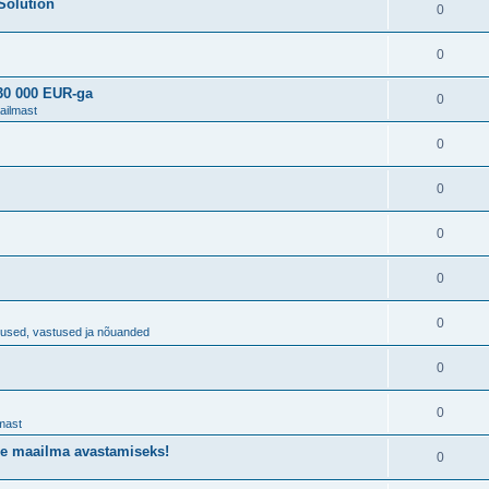
Solution
0
0
230 000 EUR-ga
0
ailmast
0
0
0
0
0
imused, vastused ja nõuanded
0
0
mast
de maailma avastamiseks!
0