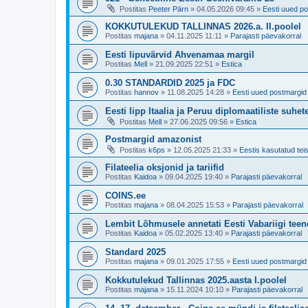
Postitas
Peeter Pärn
»
04.05.2026 09:45
»
Eesti uued po
KOKKUTULEKUD TALLINNAS 2026.a. II.poolel
Postitas
majana
»
04.11.2025 11:11
»
Parajasti päevakorral
Eesti lipuvärvid Ahvenamaa margil
Postitas
Mell
»
21.09.2025 22:51
»
Estica
0.30 STANDARDID 2025 ja FDC
Postitas
hannov
»
11.08.2025 14:28
»
Eesti uued postmargid 
Eesti lipp Itaalia ja Peruu diplomaatiliste suhe
Postitas
Mell
»
27.06.2025 09:56
»
Estica
Postmargid amazonist
Postitas
k6ps
»
12.05.2025 21:33
»
Eestis kasutatud teis
Filateelia oksjonid ja tariifid
Postitas
Kaidoa
»
09.04.2025 19:40
»
Parajasti päevakorral
COINS.ee
Postitas
majana
»
08.04.2025 15:53
»
Parajasti päevakorral
Lembit Lõhmusele annetati Eesti Vabariigi tee
Postitas
Kaidoa
»
05.02.2025 13:40
»
Parajasti päevakorral
Standard 2025
Postitas
majana
»
09.01.2025 17:55
»
Eesti uued postmargid 
Kokkutulekud Tallinnas 2025.aasta I.poolel
Postitas
majana
»
15.11.2024 10:10
»
Parajasti päevakorral