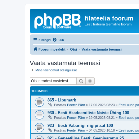
filateelia foorum
Eesti filateelia teemaline foorum
Kiirlingid
KKK
Foorumi pealeht
Otsi
Vaata vastamata teemasi
Vaata vastamata teemasi
Mine täiendatud otsinguisse
Otsi
Täiendatud otsing
TEEMASID
865 - Lipumark
Postitas
Peeter Pärn
»
17.06.2026 08:23
»
Eesti uued po
930 - Eesti Akadeemiliste Naiste Ühing 100
Postitas
Peeter Pärn
»
19.05.2026 08:21
»
Eesti uued po
923 - Eesti Vabariigi riigipitsat 100
Postitas
Peeter Pärn
»
04.05.2026 10:18
»
Eesti uued po
921 - Geneetiline Eesti: Geenivaramu 25