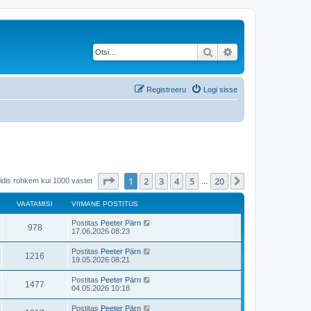
Otsi
Täiendatud otsing
Registreeru
Logi sisse
1
. leht
20
-st
1
2
3
4
5
20
Järgmine
eidis rohkem kui 1000 vastet
…
VAATAMISI
VIIMANE POSTITUS
Postitas
Peeter Pärn
978
17.06.2026 08:23
Postitas
Peeter Pärn
1216
19.05.2026 08:21
Postitas
Peeter Pärn
1477
04.05.2026 10:18
Postitas
Peeter Pärn