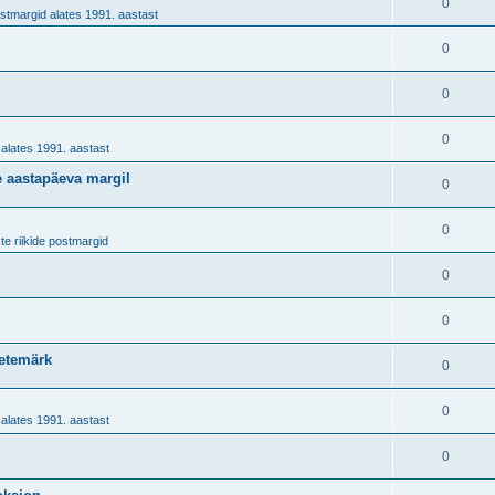
0
stmargid alates 1991. aastast
0
0
0
alates 1991. aastast
te aastapäeva margil
0
0
te riikide postmargid
0
0
netemärk
0
0
alates 1991. aastast
0