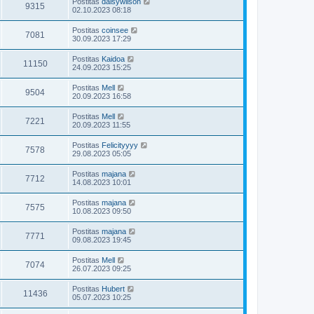
Postitas
daisywilson
9315
02.10.2023 08:18
Postitas
coinsee
7081
30.09.2023 17:29
Postitas
Kaidoa
11150
24.09.2023 15:25
Postitas
Mell
9504
20.09.2023 16:58
Postitas
Mell
7221
20.09.2023 11:55
Postitas
Felicityyyy
7578
29.08.2023 05:05
Postitas
majana
7712
14.08.2023 10:01
Postitas
majana
7575
10.08.2023 09:50
Postitas
majana
7771
09.08.2023 19:45
Postitas
Mell
7074
26.07.2023 09:25
Postitas
Hubert
11436
05.07.2023 10:25