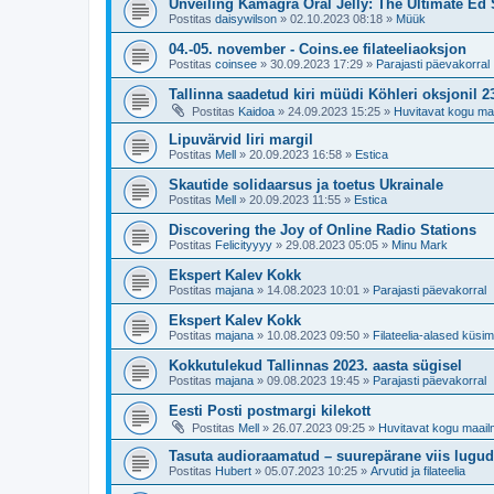
Unveiling Kamagra Oral Jelly: The Ultimate Ed 
Postitas
daisywilson
»
02.10.2023 08:18
»
Müük
04.-05. november - Coins.ee filateeliaoksjon
Postitas
coinsee
»
30.09.2023 17:29
»
Parajasti päevakorral
Tallinna saadetud kiri müüdi Köhleri oksjonil 
Postitas
Kaidoa
»
24.09.2023 15:25
»
Huvitavat kogu ma
Lipuvärvid Iiri margil
Postitas
Mell
»
20.09.2023 16:58
»
Estica
Skautide solidaarsus ja toetus Ukrainale
Postitas
Mell
»
20.09.2023 11:55
»
Estica
Discovering the Joy of Online Radio Stations
Postitas
Felicityyyy
»
29.08.2023 05:05
»
Minu Mark
Ekspert Kalev Kokk
Postitas
majana
»
14.08.2023 10:01
»
Parajasti päevakorral
Ekspert Kalev Kokk
Postitas
majana
»
10.08.2023 09:50
»
Filateelia-alased küs
Kokkutulekud Tallinnas 2023. aasta sügisel
Postitas
majana
»
09.08.2023 19:45
»
Parajasti päevakorral
Eesti Posti postmargi kilekott
Postitas
Mell
»
26.07.2023 09:25
»
Huvitavat kogu maail
Tasuta audioraamatud – suurepärane viis lugu
Postitas
Hubert
»
05.07.2023 10:25
»
Arvutid ja filateelia