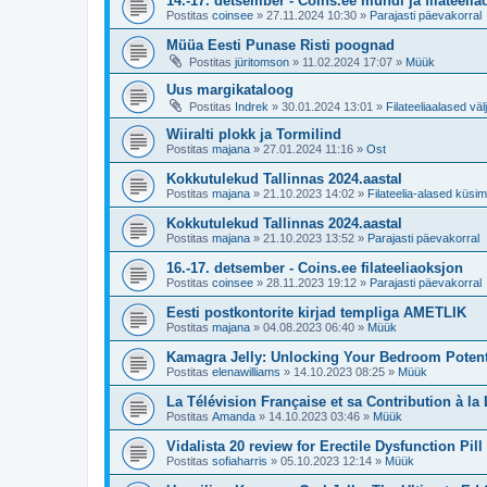
14.-17. detsember - Coins.ee mündi ja filateeli
Postitas
coinsee
»
27.11.2024 10:30
»
Parajasti päevakorral
Müüa Eesti Punase Risti poognad
Postitas
jüritomson
»
11.02.2024 17:07
»
Müük
Uus margikataloog
Postitas
Indrek
»
30.01.2024 13:01
»
Filateeliaalased vä
Wiiralti plokk ja Tormilind
Postitas
majana
»
27.01.2024 11:16
»
Ost
Kokkutulekud Tallinnas 2024.aastal
Postitas
majana
»
21.10.2023 14:02
»
Filateelia-alased küs
Kokkutulekud Tallinnas 2024.aastal
Postitas
majana
»
21.10.2023 13:52
»
Parajasti päevakorral
16.-17. detsember - Coins.ee filateeliaoksjon
Postitas
coinsee
»
28.11.2023 19:12
»
Parajasti päevakorral
Eesti postkontorite kirjad templiga AMETLIK
Postitas
majana
»
04.08.2023 06:40
»
Müük
Kamagra Jelly: Unlocking Your Bedroom Potent
Postitas
elenawilliams
»
14.10.2023 08:25
»
Müük
La Télévision Française et sa Contribution à la
Postitas
Amanda
»
14.10.2023 03:46
»
Müük
Vidalista 20 review for Erectile Dysfunction Pill
Postitas
sofiaharris
»
05.10.2023 12:14
»
Müük