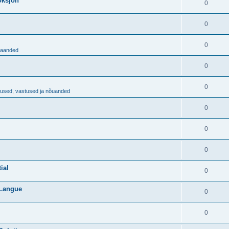
aoksjon
0
0
0
ljaanded
0
0
imused, vastused ja nõuanded
0
0
0
ial
0
 Langue
0
0