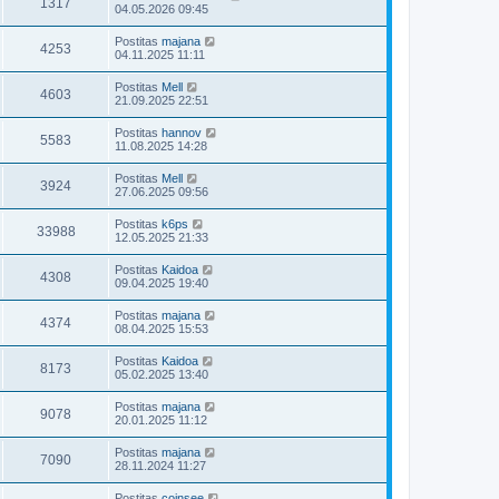
1317
04.05.2026 09:45
Postitas
majana
4253
04.11.2025 11:11
Postitas
Mell
4603
21.09.2025 22:51
Postitas
hannov
5583
11.08.2025 14:28
Postitas
Mell
3924
27.06.2025 09:56
Postitas
k6ps
33988
12.05.2025 21:33
Postitas
Kaidoa
4308
09.04.2025 19:40
Postitas
majana
4374
08.04.2025 15:53
Postitas
Kaidoa
8173
05.02.2025 13:40
Postitas
majana
9078
20.01.2025 11:12
Postitas
majana
7090
28.11.2024 11:27
Postitas
coinsee