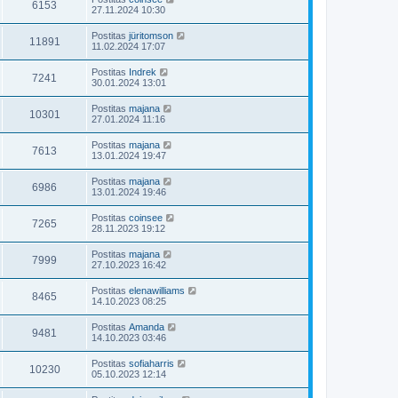
6153
27.11.2024 10:30
Postitas
jüritomson
11891
11.02.2024 17:07
Postitas
Indrek
7241
30.01.2024 13:01
Postitas
majana
10301
27.01.2024 11:16
Postitas
majana
7613
13.01.2024 19:47
Postitas
majana
6986
13.01.2024 19:46
Postitas
coinsee
7265
28.11.2023 19:12
Postitas
majana
7999
27.10.2023 16:42
Postitas
elenawilliams
8465
14.10.2023 08:25
Postitas
Amanda
9481
14.10.2023 03:46
Postitas
sofiaharris
10230
05.10.2023 12:14