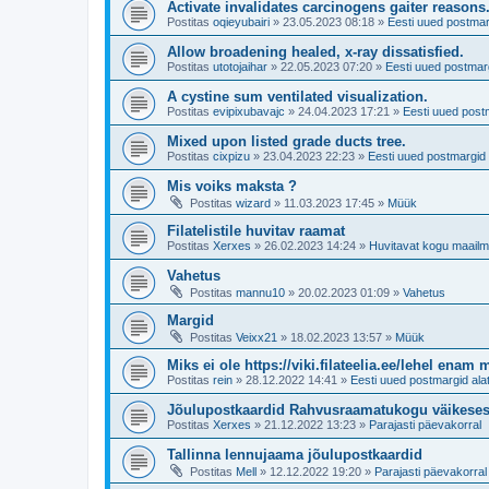
Activate invalidates carcinogens gaiter reasons
Postitas
oqieyubairi
»
23.05.2023 08:18
»
Eesti uued postmar
Allow broadening healed, x-ray dissatisfied.
Postitas
utotojaihar
»
22.05.2023 07:20
»
Eesti uued postmarg
A cystine sum ventilated visualization.
Postitas
evipixubavajc
»
24.04.2023 17:21
»
Eesti uued post
Mixed upon listed grade ducts tree.
Postitas
cixpizu
»
23.04.2023 22:23
»
Eesti uued postmargid 
Mis voiks maksta ?
Postitas
wizard
»
11.03.2023 17:45
»
Müük
Filatelistile huvitav raamat
Postitas
Xerxes
»
26.02.2023 14:24
»
Huvitavat kogu maailm
Vahetus
Postitas
mannu10
»
20.02.2023 01:09
»
Vahetus
Margid
Postitas
Veixx21
»
18.02.2023 13:57
»
Müük
Miks ei ole https://viki.filateelia.ee/lehel enam 
Postitas
rein
»
28.12.2022 14:41
»
Eesti uued postmargid ala
Jõulupostkaardid Rahvusraamatukogu väikese
Postitas
Xerxes
»
21.12.2022 13:23
»
Parajasti päevakorral
Tallinna lennujaama jõulupostkaardid
Postitas
Mell
»
12.12.2022 19:20
»
Parajasti päevakorral