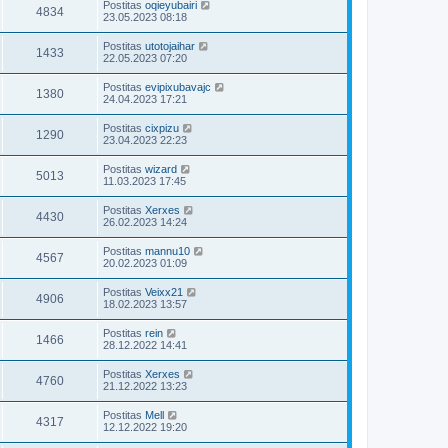
Postitas
oqieyubairi
4834
23.05.2023 08:18
Postitas
utotojaihar
1433
22.05.2023 07:20
Postitas
evipixubavajc
1380
24.04.2023 17:21
Postitas
cixpizu
1290
23.04.2023 22:23
Postitas
wizard
5013
11.03.2023 17:45
Postitas
Xerxes
4430
26.02.2023 14:24
Postitas
mannu10
4567
20.02.2023 01:09
Postitas
Veixx21
4906
18.02.2023 13:57
Postitas
rein
1466
28.12.2022 14:41
Postitas
Xerxes
4760
21.12.2022 13:23
Postitas
Mell
4317
12.12.2022 19:20