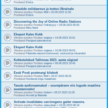
Postitatud
Estica
Skautide solidaarsus ja toetus Ukrainale
Viimane postitus Postitas
Mell
«
20.09.2023 11:55
Postitatud
Estica
Discovering the Joy of Online Radio Stations
Viimane postitus Postitas
Felicityyyy
«
29.08.2023 05:05
Postitatud
Minu Mark
Ekspert Kalev Kokk
Viimane postitus Postitas
majana
«
14.08.2023 10:01
Postitatud
Parajasti päevakorral
Ekspert Kalev Kokk
Viimane postitus Postitas
majana
«
10.08.2023 09:50
Postitatud
Filateelia-alased küsimused, vastused ja nõuanded
Kokkutulekud Tallinnas 2023. aasta sügisel
Viimane postitus Postitas
majana
«
09.08.2023 19:45
Postitatud
Parajasti päevakorral
Eesti Posti postmargi kilekott
Viimane postitus Postitas
Mell
«
26.07.2023 09:25
Postitatud
Huvitavat kogu maailmast
Tasuta audioraamatud – suurepärane viis lugude maailma
avastamiseks!
Viimane postitus Postitas
Hubert
«
05.07.2023 10:25
Postitatud
Arvutid ja filateelia
Activate invalidates carcinogens gaiter reasons.
Viimane postitus Postitas
oqieyubairi
«
23.05.2023 08:18
Postitatud
Eesti uued postmargid alates 1991. aastast