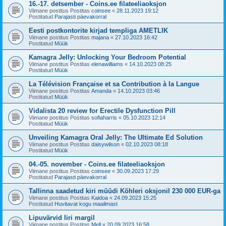
16.-17. detsember - Coins.ee filateeliaoksjon
Viimane postitus Postitas
coinsee
«
28.11.2023 19:12
Postitatud
Parajasti päevakorral
Eesti postkontorite kirjad templiga AMETLIK
Viimane postitus Postitas
majana
«
27.10.2023 16:42
Postitatud
Müük
Kamagra Jelly: Unlocking Your Bedroom Potential
Viimane postitus Postitas
elenawilliams
«
14.10.2023 08:25
Postitatud
Müük
La Télévision Française et sa Contribution à la Langue
Viimane postitus Postitas
Amanda
«
14.10.2023 03:46
Postitatud
Müük
Vidalista 20 review for Erectile Dysfunction Pill
Viimane postitus Postitas
sofiaharris
«
05.10.2023 12:14
Postitatud
Müük
Unveiling Kamagra Oral Jelly: The Ultimate Ed Solution
Viimane postitus Postitas
daisywilson
«
02.10.2023 08:18
Postitatud
Müük
04.-05. november - Coins.ee filateeliaoksjon
Viimane postitus Postitas
coinsee
«
30.09.2023 17:29
Postitatud
Parajasti päevakorral
Tallinna saadetud kiri müüdi Köhleri oksjonil 230 000 EUR-ga
Viimane postitus Postitas
Kaidoa
«
24.09.2023 15:25
Postitatud
Huvitavat kogu maailmast
Lipuvärvid Iiri margil
Viimane postitus Postitas
Mell
«
20.09.2023 16:58