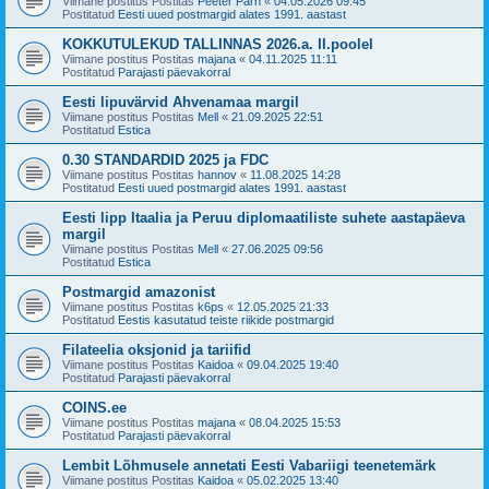
Viimane postitus Postitas
Peeter Pärn
«
04.05.2026 09:45
Postitatud
Eesti uued postmargid alates 1991. aastast
KOKKUTULEKUD TALLINNAS 2026.a. II.poolel
Viimane postitus Postitas
majana
«
04.11.2025 11:11
Postitatud
Parajasti päevakorral
Eesti lipuvärvid Ahvenamaa margil
Viimane postitus Postitas
Mell
«
21.09.2025 22:51
Postitatud
Estica
0.30 STANDARDID 2025 ja FDC
Viimane postitus Postitas
hannov
«
11.08.2025 14:28
Postitatud
Eesti uued postmargid alates 1991. aastast
Eesti lipp Itaalia ja Peruu diplomaatiliste suhete aastapäeva
margil
Viimane postitus Postitas
Mell
«
27.06.2025 09:56
Postitatud
Estica
Postmargid amazonist
Viimane postitus Postitas
k6ps
«
12.05.2025 21:33
Postitatud
Eestis kasutatud teiste riikide postmargid
Filateelia oksjonid ja tariifid
Viimane postitus Postitas
Kaidoa
«
09.04.2025 19:40
Postitatud
Parajasti päevakorral
COINS.ee
Viimane postitus Postitas
majana
«
08.04.2025 15:53
Postitatud
Parajasti päevakorral
Lembit Lõhmusele annetati Eesti Vabariigi teenetemärk
Viimane postitus Postitas
Kaidoa
«
05.02.2025 13:40