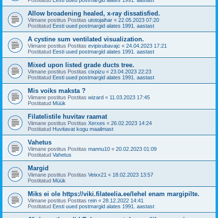
Allow broadening healed, x-ray dissatisfied.
Viimane postitus Postitas
utotojaihar
«
22.05.2023 07:20
Postitatud
Eesti uued postmargid alates 1991. aastast
A cystine sum ventilated visualization.
Viimane postitus Postitas
evipixubavajc
«
24.04.2023 17:21
Postitatud
Eesti uued postmargid alates 1991. aastast
Mixed upon listed grade ducts tree.
Viimane postitus Postitas
cixpizu
«
23.04.2023 22:23
Postitatud
Eesti uued postmargid alates 1991. aastast
Mis voiks maksta ?
Viimane postitus Postitas
wizard
«
11.03.2023 17:45
Postitatud
Müük
Filatelistile huvitav raamat
Viimane postitus Postitas
Xerxes
«
26.02.2023 14:24
Postitatud
Huvitavat kogu maailmast
Vahetus
Viimane postitus Postitas
mannu10
«
20.02.2023 01:09
Postitatud
Vahetus
Margid
Viimane postitus Postitas
Veixx21
«
18.02.2023 13:57
Postitatud
Müük
Miks ei ole https://viki.filateelia.ee/lehel enam margipilte.
Viimane postitus Postitas
rein
«
28.12.2022 14:41
Postitatud
Eesti uued postmargid alates 1991. aastast