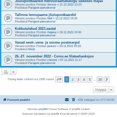
Jõulupostkaardid Rahvusraamatukogu väikeses majas
Viimane postitus Postitas
Xerxes
«
21.12.2022 13:23
Postitatud
Parajasti päevakorral
Tallinna lennujaama jõulupostkaardid
Viimane postitus Postitas
Mell
«
12.12.2022 19:20
Postitatud
Parajasti päevakorral
Kokkutulekud 2023.aastal
Viimane postitus Postitas
majana
«
26.11.2022 20:46
Postitatud
Parajasti päevakorral
Vanad eesti-,vene- ja soome postmargid
Viimane postitus Postitas
janiuss
«
20.11.2022 03:20
Postitatud
Müük
26.-27. november 2022 - Coins.ee filateeliaoksjon
Viimane postitus Postitas
coinsee
«
07.11.2022 11:17
Postitatud
Parajasti päevakorral
1
. leht
20
-st
1
2
3
4
5
20
Jär
Otsing leidis rohkem kui 1000 vastet
…
Hüppa
Foorumi pealeht
Kõik kellaajad on
UTC+03:00
Arendas
phpBB
® Forum Software © phpBB Limited
Estonian translation by phpBB Eesti [Exabot] © 2008*-2025