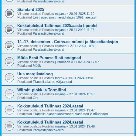
Postitatud
Parajasti päevakorral
Standard 2025
Viimane postitus Postitas
majana
«
20.01.2025 11:12
Postitatud
Eesti uued postmargid alates 1991. aastast
Kokkutulekud Tallinnas 2025.aasta I.poolel
Viimane postitus Postitas
majana
«
28.11.2024 11:27
Postitatud
Parajasti päevakorral
14.-17. detsember - Coins.ee mündi ja filateeliaoksjon
Viimane postitus Postitas
coinsee
«
27.11.2024 10:30
Postitatud
Parajasti päevakorral
Müüa Eesti Punase Risti poognad
Viimane postitus Postitas
jüritomson
«
11.02.2024 17:07
Postitatud
Müük
Uus margikataloog
Viimane postitus Postitas
Indrek
«
30.01.2024 13:01
Postitatud
Filateeliaalased väljaanded
Wiiralti plokk ja Tormilind
Viimane postitus Postitas
majana
«
27.01.2024 11:16
Postitatud
Ost
Kokkutulekud Tallinnas 2024.aastal
Viimane postitus Postitas
majana
«
13.01.2024 19:47
Postitatud
Filateelia-alased küsimused, vastused ja nõuanded
Kokkutulekud Tallinnas 2024.aastal
Viimane postitus Postitas
majana
«
13.01.2024 19:46
Postitatud
Parajasti päevakorral