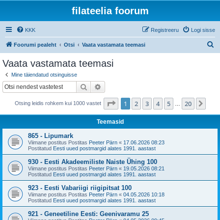
filateelia foorum
KKK
Registreeru
Logi sisse
O
Foorumi pealeht
Otsi
Vaata vastamata teemasi
t
Vaata vastamata teemasi
s
Mine täiendatud otsinguisse
i
Otsi
Täiendatud otsing
1
. leht
20
-st
1
2
3
4
5
20
Jär
Otsing leidis rohkem kui 1000 vastet
…
Teemasid
865 - Lipumark
Viimane postitus Postitas
Peeter Pärn
«
17.06.2026 08:23
Postitatud
Eesti uued postmargid alates 1991. aastast
930 - Eesti Akadeemiliste Naiste Ühing 100
Viimane postitus Postitas
Peeter Pärn
«
19.05.2026 08:21
Postitatud
Eesti uued postmargid alates 1991. aastast
923 - Eesti Vabariigi riigipitsat 100
Viimane postitus Postitas
Peeter Pärn
«
04.05.2026 10:18
Postitatud
Eesti uued postmargid alates 1991. aastast
921 - Geneetiline Eesti: Geenivaramu 25