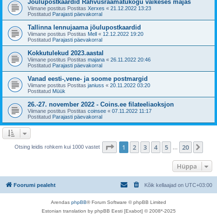
Jõulupostkaardid Rahvusraamatukogu väikeses majas
Viimane postitus Postitas
Xerxes
«
21.12.2022 13:23
Postitatud
Parajasti päevakorral
Tallinna lennujaama jõulupostkaardid
Viimane postitus Postitas
Mell
«
12.12.2022 19:20
Postitatud
Parajasti päevakorral
Kokkutulekud 2023.aastal
Viimane postitus Postitas
majana
«
26.11.2022 20:46
Postitatud
Parajasti päevakorral
Vanad eesti-,vene- ja soome postmargid
Viimane postitus Postitas
janiuss
«
20.11.2022 03:20
Postitatud
Müük
26.-27. november 2022 - Coins.ee filateeliaoksjon
Viimane postitus Postitas
coinsee
«
07.11.2022 11:17
Postitatud
Parajasti päevakorral
1
. leht
20
-st
1
2
3
4
5
20
Jär
Otsing leidis rohkem kui 1000 vastet
…
Hüppa
Foorumi pealeht
Kõik kellaajad on
UTC+03:00
Arendas
phpBB
® Forum Software © phpBB Limited
Estonian translation by phpBB Eesti [Exabot] © 2008*-2025