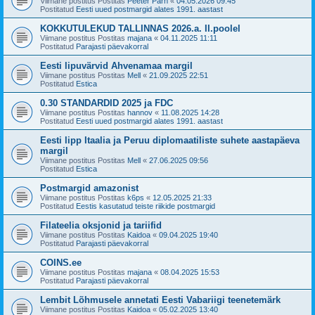
Viimane postitus Postitas
Peeter Pärn
«
04.05.2026 09:45
Postitatud
Eesti uued postmargid alates 1991. aastast
KOKKUTULEKUD TALLINNAS 2026.a. II.poolel
Viimane postitus Postitas
majana
«
04.11.2025 11:11
Postitatud
Parajasti päevakorral
Eesti lipuvärvid Ahvenamaa margil
Viimane postitus Postitas
Mell
«
21.09.2025 22:51
Postitatud
Estica
0.30 STANDARDID 2025 ja FDC
Viimane postitus Postitas
hannov
«
11.08.2025 14:28
Postitatud
Eesti uued postmargid alates 1991. aastast
Eesti lipp Itaalia ja Peruu diplomaatiliste suhete aastapäeva
margil
Viimane postitus Postitas
Mell
«
27.06.2025 09:56
Postitatud
Estica
Postmargid amazonist
Viimane postitus Postitas
k6ps
«
12.05.2025 21:33
Postitatud
Eestis kasutatud teiste riikide postmargid
Filateelia oksjonid ja tariifid
Viimane postitus Postitas
Kaidoa
«
09.04.2025 19:40
Postitatud
Parajasti päevakorral
COINS.ee
Viimane postitus Postitas
majana
«
08.04.2025 15:53
Postitatud
Parajasti päevakorral
Lembit Lõhmusele annetati Eesti Vabariigi teenetemärk
Viimane postitus Postitas
Kaidoa
«
05.02.2025 13:40