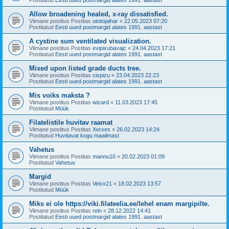
Allow broadening healed, x-ray dissatisfied.
Viimane postitus Postitas
utotojaihar
«
22.05.2023 07:20
Postitatud
Eesti uued postmargid alates 1991. aastast
A cystine sum ventilated visualization.
Viimane postitus Postitas
evipixubavajc
«
24.04.2023 17:21
Postitatud
Eesti uued postmargid alates 1991. aastast
Mixed upon listed grade ducts tree.
Viimane postitus Postitas
cixpizu
«
23.04.2023 22:23
Postitatud
Eesti uued postmargid alates 1991. aastast
Mis voiks maksta ?
Viimane postitus Postitas
wizard
«
11.03.2023 17:45
Postitatud
Müük
Filatelistile huvitav raamat
Viimane postitus Postitas
Xerxes
«
26.02.2023 14:24
Postitatud
Huvitavat kogu maailmast
Vahetus
Viimane postitus Postitas
mannu10
«
20.02.2023 01:09
Postitatud
Vahetus
Margid
Viimane postitus Postitas
Veixx21
«
18.02.2023 13:57
Postitatud
Müük
Miks ei ole https://viki.filateelia.ee/lehel enam margipilte.
Viimane postitus Postitas
rein
«
28.12.2022 14:41
Postitatud
Eesti uued postmargid alates 1991. aastast