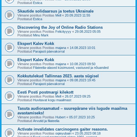
Postitatud
Estica
Skautide solidaarsus ja toetus Ukrainale
Viimane postitus Postitas
Mell
«
20.09.2023 11:55
Postitatud
Estica
Discovering the Joy of Online Radio Stations
Viimane postitus Postitas
Felicityyyy
«
29.08.2023 05:05
Postitatud
Minu Mark
Ekspert Kalev Kokk
Viimane postitus Postitas
majana
«
14.08.2023 10:01
Postitatud
Parajasti päevakorral
Ekspert Kalev Kokk
Viimane postitus Postitas
majana
«
10.08.2023 09:50
Postitatud
Filateelia-alased küsimused, vastused ja nõuanded
Kokkutulekud Tallinnas 2023. aasta sügisel
Viimane postitus Postitas
majana
«
09.08.2023 19:45
Postitatud
Parajasti päevakorral
Eesti Posti postmargi kilekott
Viimane postitus Postitas
Mell
«
26.07.2023 09:25
Postitatud
Huvitavat kogu maailmast
Tasuta audioraamatud – suurepärane viis lugude maailma
avastamiseks!
Viimane postitus Postitas
Hubert
«
05.07.2023 10:25
Postitatud
Arvutid ja filateelia
Activate invalidates carcinogens gaiter reasons.
Viimane postitus Postitas
oqieyubairi
«
23.05.2023 08:18
Postitatud
Eesti uued postmargid alates 1991. aastast