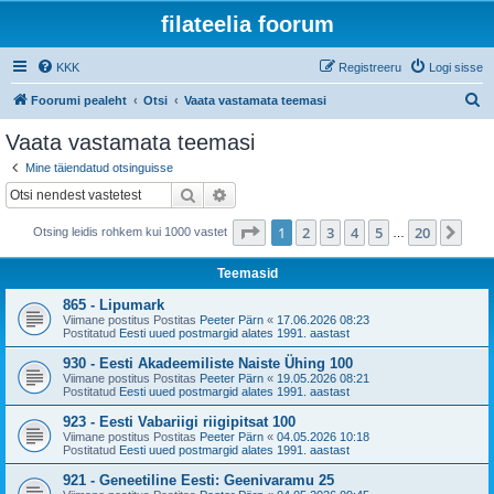
filateelia foorum
KKK
Registreeru
Logi sisse
O
Foorumi pealeht
Otsi
Vaata vastamata teemasi
t
Vaata vastamata teemasi
s
Mine täiendatud otsinguisse
i
Otsi
Täiendatud otsing
1
. leht
20
-st
1
2
3
4
5
20
Jär
Otsing leidis rohkem kui 1000 vastet
…
Teemasid
865 - Lipumark
Viimane postitus Postitas
Peeter Pärn
«
17.06.2026 08:23
Postitatud
Eesti uued postmargid alates 1991. aastast
930 - Eesti Akadeemiliste Naiste Ühing 100
Viimane postitus Postitas
Peeter Pärn
«
19.05.2026 08:21
Postitatud
Eesti uued postmargid alates 1991. aastast
923 - Eesti Vabariigi riigipitsat 100
Viimane postitus Postitas
Peeter Pärn
«
04.05.2026 10:18
Postitatud
Eesti uued postmargid alates 1991. aastast
921 - Geneetiline Eesti: Geenivaramu 25