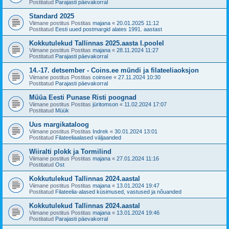
Postitatud
Parajasti päevakorral
Standard 2025
Viimane postitus Postitas
majana
«
20.01.2025 11:12
Postitatud
Eesti uued postmargid alates 1991. aastast
Kokkutulekud Tallinnas 2025.aasta I.poolel
Viimane postitus Postitas
majana
«
28.11.2024 11:27
Postitatud
Parajasti päevakorral
14.-17. detsember - Coins.ee mündi ja filateeliaoksjon
Viimane postitus Postitas
coinsee
«
27.11.2024 10:30
Postitatud
Parajasti päevakorral
Müüa Eesti Punase Risti poognad
Viimane postitus Postitas
jüritomson
«
11.02.2024 17:07
Postitatud
Müük
Uus margikataloog
Viimane postitus Postitas
Indrek
«
30.01.2024 13:01
Postitatud
Filateeliaalased väljaanded
Wiiralti plokk ja Tormilind
Viimane postitus Postitas
majana
«
27.01.2024 11:16
Postitatud
Ost
Kokkutulekud Tallinnas 2024.aastal
Viimane postitus Postitas
majana
«
13.01.2024 19:47
Postitatud
Filateelia-alased küsimused, vastused ja nõuanded
Kokkutulekud Tallinnas 2024.aastal
Viimane postitus Postitas
majana
«
13.01.2024 19:46
Postitatud
Parajasti päevakorral