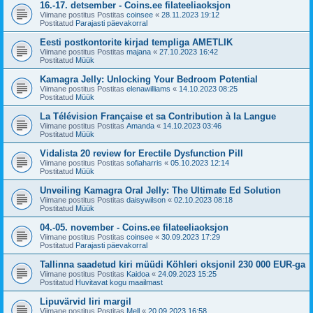
16.-17. detsember - Coins.ee filateeliaoksjon
Viimane postitus Postitas
coinsee
«
28.11.2023 19:12
Postitatud
Parajasti päevakorral
Eesti postkontorite kirjad templiga AMETLIK
Viimane postitus Postitas
majana
«
27.10.2023 16:42
Postitatud
Müük
Kamagra Jelly: Unlocking Your Bedroom Potential
Viimane postitus Postitas
elenawilliams
«
14.10.2023 08:25
Postitatud
Müük
La Télévision Française et sa Contribution à la Langue
Viimane postitus Postitas
Amanda
«
14.10.2023 03:46
Postitatud
Müük
Vidalista 20 review for Erectile Dysfunction Pill
Viimane postitus Postitas
sofiaharris
«
05.10.2023 12:14
Postitatud
Müük
Unveiling Kamagra Oral Jelly: The Ultimate Ed Solution
Viimane postitus Postitas
daisywilson
«
02.10.2023 08:18
Postitatud
Müük
04.-05. november - Coins.ee filateeliaoksjon
Viimane postitus Postitas
coinsee
«
30.09.2023 17:29
Postitatud
Parajasti päevakorral
Tallinna saadetud kiri müüdi Köhleri oksjonil 230 000 EUR-ga
Viimane postitus Postitas
Kaidoa
«
24.09.2023 15:25
Postitatud
Huvitavat kogu maailmast
Lipuvärvid Iiri margil
Viimane postitus Postitas
Mell
«
20.09.2023 16:58