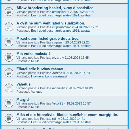
Allow broadening healed, x-ray dissatisfied.
Viimane postitus Postitas
utotojaihar
«
22.05.2023 07:20
Postitatud
Eesti uued postmargid alates 1991. aastast
A cystine sum ventilated visualization.
Viimane postitus Postitas
evipixubavajc
«
24.04.2023 17:21
Postitatud
Eesti uued postmargid alates 1991. aastast
Mixed upon listed grade ducts tree.
Viimane postitus Postitas
cixpizu
«
23.04.2023 22:23
Postitatud
Eesti uued postmargid alates 1991. aastast
Mis voiks maksta ?
Viimane postitus Postitas
wizard
«
11.03.2023 17:45
Postitatud
Müük
Filatelistile huvitav raamat
Viimane postitus Postitas
Xerxes
«
26.02.2023 14:24
Postitatud
Huvitavat kogu maailmast
Vahetus
Viimane postitus Postitas
mannu10
«
20.02.2023 01:09
Postitatud
Vahetus
Margid
Viimane postitus Postitas
Veixx21
«
18.02.2023 13:57
Postitatud
Müük
Miks ei ole https://viki.filateelia.ee/lehel enam margipilte.
Viimane postitus Postitas
rein
«
28.12.2022 14:41
Postitatud
Eesti uued postmargid alates 1991. aastast