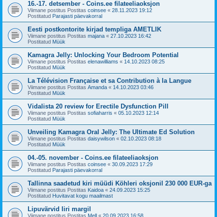
16.-17. detsember - Coins.ee filateeliaoksjon
Viimane postitus Postitas
coinsee
«
28.11.2023 19:12
Postitatud
Parajasti päevakorral
Eesti postkontorite kirjad templiga AMETLIK
Viimane postitus Postitas
majana
«
27.10.2023 16:42
Postitatud
Müük
Kamagra Jelly: Unlocking Your Bedroom Potential
Viimane postitus Postitas
elenawilliams
«
14.10.2023 08:25
Postitatud
Müük
La Télévision Française et sa Contribution à la Langue
Viimane postitus Postitas
Amanda
«
14.10.2023 03:46
Postitatud
Müük
Vidalista 20 review for Erectile Dysfunction Pill
Viimane postitus Postitas
sofiaharris
«
05.10.2023 12:14
Postitatud
Müük
Unveiling Kamagra Oral Jelly: The Ultimate Ed Solution
Viimane postitus Postitas
daisywilson
«
02.10.2023 08:18
Postitatud
Müük
04.-05. november - Coins.ee filateeliaoksjon
Viimane postitus Postitas
coinsee
«
30.09.2023 17:29
Postitatud
Parajasti päevakorral
Tallinna saadetud kiri müüdi Köhleri oksjonil 230 000 EUR-ga
Viimane postitus Postitas
Kaidoa
«
24.09.2023 15:25
Postitatud
Huvitavat kogu maailmast
Lipuvärvid Iiri margil
Viimane postitus Postitas
Mell
«
20.09.2023 16:58