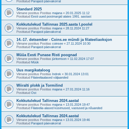
Postitatud
Parajasti päevakorral
Standard 2025
Viimane postitus Postitas
majana
«
20.01.2025 11:12
Postitatud
Eesti uued postmargid alates 1991. aastast
Kokkutulekud Tallinnas 2025.aasta I.poolel
Viimane postitus Postitas
majana
«
28.11.2024 11:27
Postitatud
Parajasti päevakorral
14.-17. detsember - Coins.ee mündi ja filateeliaoksjon
Viimane postitus Postitas
coinsee
«
27.11.2024 10:30
Postitatud
Parajasti päevakorral
Müüa Eesti Punase Risti poognad
Viimane postitus Postitas
jüritomson
«
11.02.2024 17:07
Postitatud
Müük
Uus margikataloog
Viimane postitus Postitas
Indrek
«
30.01.2024 13:01
Postitatud
Filateeliaalased väljaanded
Wiiralti plokk ja Tormilind
Viimane postitus Postitas
majana
«
27.01.2024 11:16
Postitatud
Ost
Kokkutulekud Tallinnas 2024.aastal
Viimane postitus Postitas
majana
«
13.01.2024 19:47
Postitatud
Filateelia-alased küsimused, vastused ja nõuanded
Kokkutulekud Tallinnas 2024.aastal
Viimane postitus Postitas
majana
«
13.01.2024 19:46
Postitatud
Parajasti päevakorral