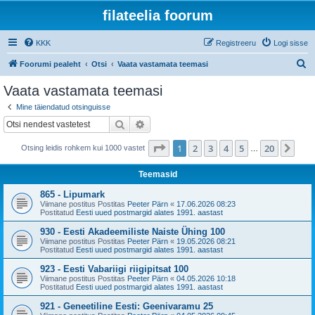
filateelia foorum
KKK
Registreeru
Logi sisse
O
Foorumi pealeht
Otsi
Vaata vastamata teemasi
t
Vaata vastamata teemasi
s
Mine täiendatud otsinguisse
i
Otsi
Täiendatud otsing
1
. leht
20
-st
1
2
3
4
5
20
Jär
Otsing leidis rohkem kui 1000 vastet
…
Teemasid
865 - Lipumark
Viimane postitus Postitas
Peeter Pärn
«
17.06.2026 08:23
Postitatud
Eesti uued postmargid alates 1991. aastast
930 - Eesti Akadeemiliste Naiste Ühing 100
Viimane postitus Postitas
Peeter Pärn
«
19.05.2026 08:21
Postitatud
Eesti uued postmargid alates 1991. aastast
923 - Eesti Vabariigi riigipitsat 100
Viimane postitus Postitas
Peeter Pärn
«
04.05.2026 10:18
Postitatud
Eesti uued postmargid alates 1991. aastast
921 - Geneetiline Eesti: Geenivaramu 25