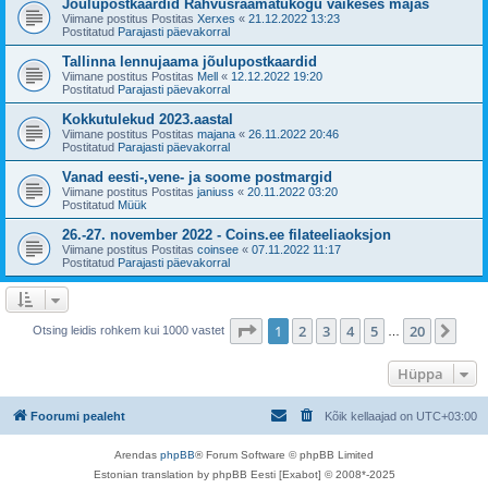
Jõulupostkaardid Rahvusraamatukogu väikeses majas
Viimane postitus Postitas
Xerxes
«
21.12.2022 13:23
Postitatud
Parajasti päevakorral
Tallinna lennujaama jõulupostkaardid
Viimane postitus Postitas
Mell
«
12.12.2022 19:20
Postitatud
Parajasti päevakorral
Kokkutulekud 2023.aastal
Viimane postitus Postitas
majana
«
26.11.2022 20:46
Postitatud
Parajasti päevakorral
Vanad eesti-,vene- ja soome postmargid
Viimane postitus Postitas
janiuss
«
20.11.2022 03:20
Postitatud
Müük
26.-27. november 2022 - Coins.ee filateeliaoksjon
Viimane postitus Postitas
coinsee
«
07.11.2022 11:17
Postitatud
Parajasti päevakorral
1
. leht
20
-st
1
2
3
4
5
20
Jär
Otsing leidis rohkem kui 1000 vastet
…
Hüppa
Foorumi pealeht
Kõik kellaajad on
UTC+03:00
Arendas
phpBB
® Forum Software © phpBB Limited
Estonian translation by phpBB Eesti [Exabot] © 2008*-2025