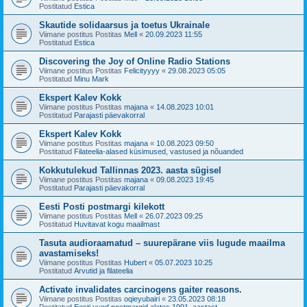
Postitatud
Estica
Skautide solidaarsus ja toetus Ukrainale
Viimane postitus Postitas
Mell
«
20.09.2023 11:55
Postitatud
Estica
Discovering the Joy of Online Radio Stations
Viimane postitus Postitas
Felicityyyy
«
29.08.2023 05:05
Postitatud
Minu Mark
Ekspert Kalev Kokk
Viimane postitus Postitas
majana
«
14.08.2023 10:01
Postitatud
Parajasti päevakorral
Ekspert Kalev Kokk
Viimane postitus Postitas
majana
«
10.08.2023 09:50
Postitatud
Filateelia-alased küsimused, vastused ja nõuanded
Kokkutulekud Tallinnas 2023. aasta sügisel
Viimane postitus Postitas
majana
«
09.08.2023 19:45
Postitatud
Parajasti päevakorral
Eesti Posti postmargi kilekott
Viimane postitus Postitas
Mell
«
26.07.2023 09:25
Postitatud
Huvitavat kogu maailmast
Tasuta audioraamatud – suurepärane viis lugude maailma
avastamiseks!
Viimane postitus Postitas
Hubert
«
05.07.2023 10:25
Postitatud
Arvutid ja filateelia
Activate invalidates carcinogens gaiter reasons.
Viimane postitus Postitas
oqieyubairi
«
23.05.2023 08:18
Postitatud
Eesti uued postmargid alates 1991. aastast