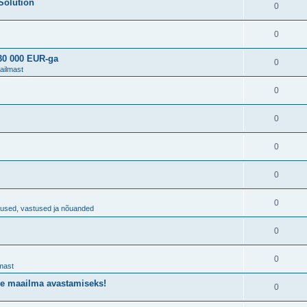
Solution
0
0
230 000 EUR-ga
0
ailmast
0
0
0
0
0
imused, vastused ja nõuanded
0
0
mast
de maailma avastamiseks!
0