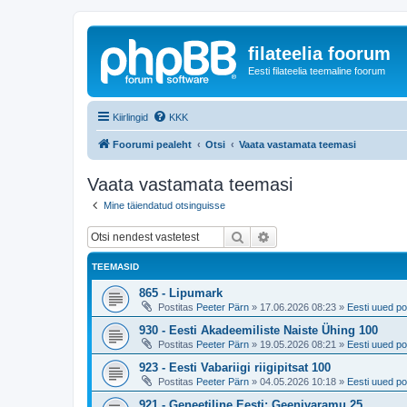
filateelia foorum
Eesti filateelia teemaline foorum
Kiirlingid
KKK
Foorumi pealeht
Otsi
Vaata vastamata teemasi
Vaata vastamata teemasi
Mine täiendatud otsinguisse
Otsi
Täiendatud otsing
TEEMASID
865 - Lipumark
Postitas
Peeter Pärn
»
17.06.2026 08:23
»
Eesti uued po
930 - Eesti Akadeemiliste Naiste Ühing 100
Postitas
Peeter Pärn
»
19.05.2026 08:21
»
Eesti uued po
923 - Eesti Vabariigi riigipitsat 100
Postitas
Peeter Pärn
»
04.05.2026 10:18
»
Eesti uued po
921 - Geneetiline Eesti: Geenivaramu 25