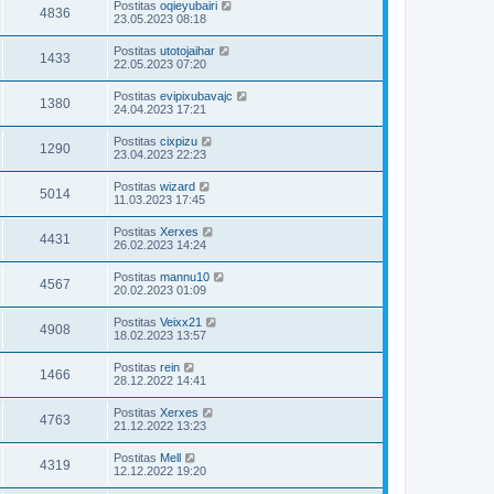
Postitas
oqieyubairi
4836
23.05.2023 08:18
Postitas
utotojaihar
1433
22.05.2023 07:20
Postitas
evipixubavajc
1380
24.04.2023 17:21
Postitas
cixpizu
1290
23.04.2023 22:23
Postitas
wizard
5014
11.03.2023 17:45
Postitas
Xerxes
4431
26.02.2023 14:24
Postitas
mannu10
4567
20.02.2023 01:09
Postitas
Veixx21
4908
18.02.2023 13:57
Postitas
rein
1466
28.12.2022 14:41
Postitas
Xerxes
4763
21.12.2022 13:23
Postitas
Mell
4319
12.12.2022 19:20