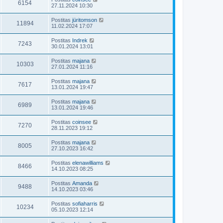
6154
27.11.2024 10:30
Postitas
jüritomson
11894
11.02.2024 17:07
Postitas
Indrek
7243
30.01.2024 13:01
Postitas
majana
10303
27.01.2024 11:16
Postitas
majana
7617
13.01.2024 19:47
Postitas
majana
6989
13.01.2024 19:46
Postitas
coinsee
7270
28.11.2023 19:12
Postitas
majana
8005
27.10.2023 16:42
Postitas
elenawilliams
8466
14.10.2023 08:25
Postitas
Amanda
9488
14.10.2023 03:46
Postitas
sofiaharris
10234
05.10.2023 12:14