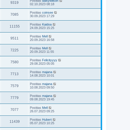
Postitas
daisywilson
9319
02.10.2023 08:18
Postitas
coinsee
7085
30.09.2023 17:29
Postitas
Kaidoa
11155
24.09.2023 15:25
Postitas
Mell
9511
20.09.2023 16:58
Postitas
Mell
7225
20.09.2023 11:55
Postitas
Felicityyyy
7580
29.08.2023 05:05
Postitas
majana
7713
14.08.2023 10:01
Postitas
majana
7579
10.08.2023 09:50
Postitas
majana
7779
09.08.2023 19:45
Postitas
Mell
7077
26.07.2023 09:25
Postitas
Hubert
11439
05.07.2023 10:25