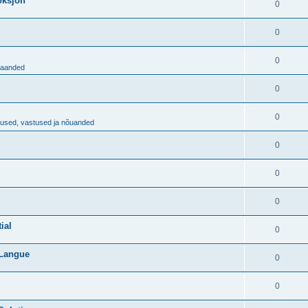
aoksjon
0
0
0
ljaanded
0
0
imused, vastused ja nõuanded
0
0
0
ial
0
 Langue
0
0