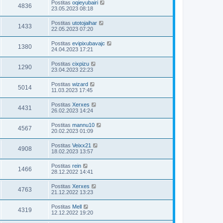
Postitas
oqieyubairi
4836
23.05.2023 08:18
Postitas
utotojaihar
1433
22.05.2023 07:20
Postitas
evipixubavajc
1380
24.04.2023 17:21
Postitas
cixpizu
1290
23.04.2023 22:23
Postitas
wizard
5014
11.03.2023 17:45
Postitas
Xerxes
4431
26.02.2023 14:24
Postitas
mannu10
4567
20.02.2023 01:09
Postitas
Veixx21
4908
18.02.2023 13:57
Postitas
rein
1466
28.12.2022 14:41
Postitas
Xerxes
4763
21.12.2022 13:23
Postitas
Mell
4319
12.12.2022 19:20