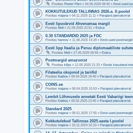
Postitas
Peeter Pärn
»
04.05.2026 09:45
»
Eesti uued po
KOKKUTULEKUD TALLINNAS 2026.a. II.poolel
Postitas
majana
»
04.11.2025 11:11
»
Parajasti päevakorral
Eesti lipuvärvid Ahvenamaa margil
Postitas
Mell
»
21.09.2025 22:51
»
Estica
0.30 STANDARDID 2025 ja FDC
Postitas
hannov
»
11.08.2025 14:28
»
Eesti uued postmargid 
Eesti lipp Itaalia ja Peruu diplomaatiliste suhe
Postitas
Mell
»
27.06.2025 09:56
»
Estica
Postmargid amazonist
Postitas
k6ps
»
12.05.2025 21:33
»
Eestis kasutatud teis
Filateelia oksjonid ja tariifid
Postitas
Kaidoa
»
09.04.2025 19:40
»
Parajasti päevakorral
COINS.ee
Postitas
majana
»
08.04.2025 15:53
»
Parajasti päevakorral
Lembit Lõhmusele annetati Eesti Vabariigi tee
Postitas
Kaidoa
»
05.02.2025 13:40
»
Parajasti päevakorral
Standard 2025
Postitas
majana
»
09.01.2025 17:55
»
Eesti uued postmargid 
Kokkutulekud Tallinnas 2025.aasta I.poolel
Postitas
majana
»
15.11.2024 10:10
»
Parajasti päevakorral