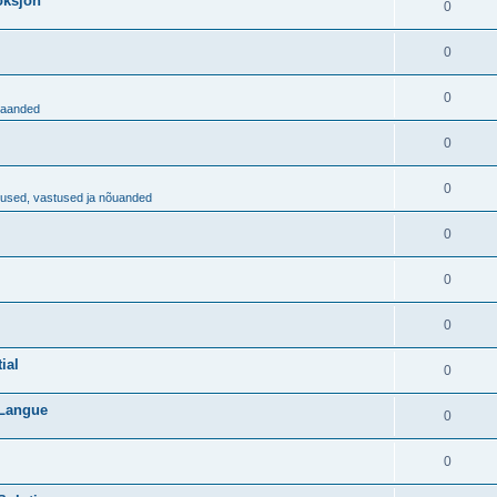
aoksjon
0
0
0
ljaanded
0
0
imused, vastused ja nõuanded
0
0
0
ial
0
 Langue
0
0