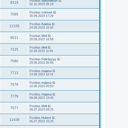
Postitas
daisywilson
9319
02.10.2023 08:18
Postitas
coinsee
7085
30.09.2023 17:29
Postitas
Kaidoa
11156
24.09.2023 15:25
Postitas
Mell
9511
20.09.2023 16:58
Postitas
Mell
7225
20.09.2023 11:55
Postitas
Felicityyyy
7580
29.08.2023 05:05
Postitas
majana
7713
14.08.2023 10:01
Postitas
majana
7579
10.08.2023 09:50
Postitas
majana
7779
09.08.2023 19:45
Postitas
Mell
7077
26.07.2023 09:25
Postitas
Hubert
11439
05.07.2023 10:25