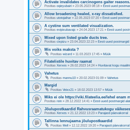
Activate invalidates carcinogens gaiter reasons
Postitas
oqieyubairi
»
23.05.2023 08:18
»
Eesti uued postmar
Allow broadening healed, x-ray dissatisfied.
Postitas
utotojaihar
»
22.05.2023 07:20
»
Eesti uued postmarg
A cystine sum ventilated visualization.
Postitas
evipixubavajc
»
24.04.2023 17:21
»
Eesti uued post
Mixed upon listed grade ducts tree.
Postitas
cixpizu
»
23.04.2023 22:23
»
Eesti uued postmargid 
Mis voiks maksta ?
Postitas
wizard
»
11.03.2023 17:45
»
Müük
Filatelistile huvitav raamat
Postitas
Xerxes
»
26.02.2023 14:24
»
Huvitavat kogu maailm
Vahetus
Postitas
mannu10
»
20.02.2023 01:09
»
Vahetus
Margid
Postitas
Veixx21
»
18.02.2023 13:57
»
Müük
Miks ei ole https://viki.filateelia.ee/lehel enam 
Postitas
rein
»
28.12.2022 14:41
»
Eesti uued postmargid ala
Jõulupostkaardid Rahvusraamatukogu väikese
Postitas
Xerxes
»
21.12.2022 13:23
»
Parajasti päevakorral
Tallinna lennujaama jõulupostkaardid
Postitas
Mell
»
12.12.2022 19:20
»
Parajasti päevakorral