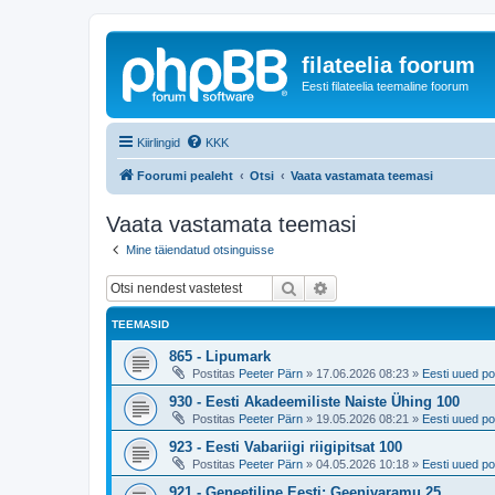
filateelia foorum
Eesti filateelia teemaline foorum
Kiirlingid
KKK
Foorumi pealeht
Otsi
Vaata vastamata teemasi
Vaata vastamata teemasi
Mine täiendatud otsinguisse
Otsi
Täiendatud otsing
TEEMASID
865 - Lipumark
Postitas
Peeter Pärn
»
17.06.2026 08:23
»
Eesti uued po
930 - Eesti Akadeemiliste Naiste Ühing 100
Postitas
Peeter Pärn
»
19.05.2026 08:21
»
Eesti uued po
923 - Eesti Vabariigi riigipitsat 100
Postitas
Peeter Pärn
»
04.05.2026 10:18
»
Eesti uued po
921 - Geneetiline Eesti: Geenivaramu 25