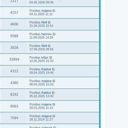
1317
04.05.2026 09:45
Postitas
majana
4257
04.11.2025 11:11
Postitas
Mell
4608
21.09.2025 22:51
Postitas
hannov
5588
11.08.2025 14:28
Postitas
Mell
3928
27.06.2025 09:56
Postitas
k6ps
33994
12.05.2025 21:33
Postitas
Kaidoa
4312
09.04.2025 19:40
Postitas
majana
4380
08.04.2025 15:53
Postitas
Kaidoa
8182
05.02.2025 13:40
Postitas
majana
9083
20.01.2025 11:12
Postitas
majana
7094
28.11.2024 11:27
Postitas
coinsee