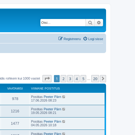
Otsi
Täiendatud otsing
Registreeru
Logi sisse
1
. leht
20
-st
1
2
3
4
5
20
Järgmine
eidis rohkem kui 1000 vastet
…
VAATAMISI
VIIMANE POSTITUS
Postitas
Peeter Pärn
978
17.06.2026 08:23
Postitas
Peeter Pärn
1216
19.05.2026 08:21
Postitas
Peeter Pärn
1477
04.05.2026 10:18
Postitas
Peeter Pärn