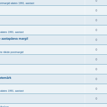
0
stmargid alates 1991. aastast
0
0
0
alates 1991. aastast
te aastapäeva margil
0
0
te riikide postmargid
0
0
netemärk
0
0
alates 1991. aastast
0