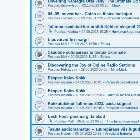
Unveiling Kamagra Oral Jelly: The Ultimate Ed 
Postitas
daisywilson
»
02.10.2023 08:18
»
Müük
04.-05. november - Coins.ee filateeliaoksjon
Postitas
coinsee
»
30.09.2023 17:29
»
Parajasti päevakorral
Tallinna saadetud kiri müüdi Köhleri oksjonil 
Postitas
Kaidoa
»
24.09.2023 15:25
»
Huvitavat kogu ma
Lipuvärvid Iiri margil
Postitas
Mell
»
20.09.2023 16:58
»
Estica
Skautide solidaarsus ja toetus Ukrainale
Postitas
Mell
»
20.09.2023 11:55
»
Estica
Discovering the Joy of Online Radio Stations
Postitas
Felicityyyy
»
29.08.2023 05:05
»
Minu Mark
Ekspert Kalev Kokk
Postitas
majana
»
14.08.2023 10:01
»
Parajasti päevakorral
Ekspert Kalev Kokk
Postitas
majana
»
10.08.2023 09:50
»
Filateelia-alased küs
Kokkutulekud Tallinnas 2023. aasta sügisel
Postitas
majana
»
09.08.2023 19:45
»
Parajasti päevakorral
Eesti Posti postmargi kilekott
Postitas
Mell
»
26.07.2023 09:25
»
Huvitavat kogu maail
Tasuta audioraamatud – suurepärane viis lugu
Postitas
Hubert
»
05.07.2023 10:25
»
Arvutid ja filateelia