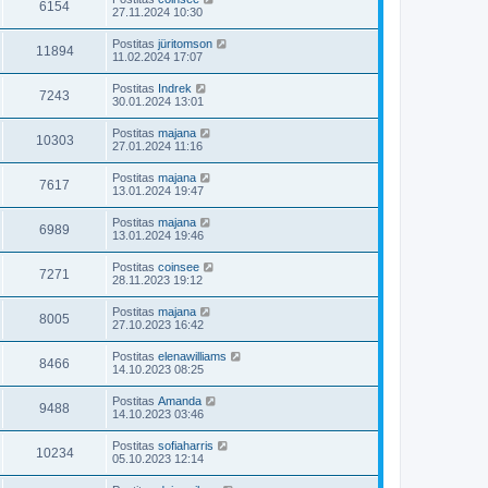
6154
27.11.2024 10:30
Postitas
jüritomson
11894
11.02.2024 17:07
Postitas
Indrek
7243
30.01.2024 13:01
Postitas
majana
10303
27.01.2024 11:16
Postitas
majana
7617
13.01.2024 19:47
Postitas
majana
6989
13.01.2024 19:46
Postitas
coinsee
7271
28.11.2023 19:12
Postitas
majana
8005
27.10.2023 16:42
Postitas
elenawilliams
8466
14.10.2023 08:25
Postitas
Amanda
9488
14.10.2023 03:46
Postitas
sofiaharris
10234
05.10.2023 12:14