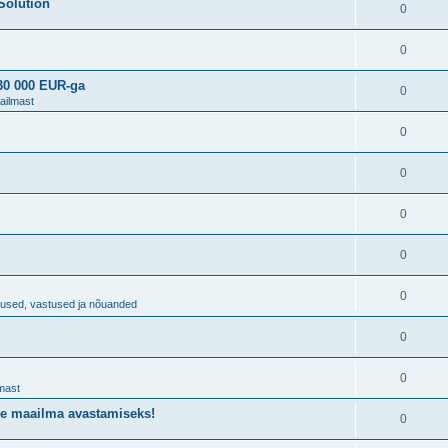
Solution
0
0
230 000 EUR-ga
0
ailmast
0
0
0
0
0
imused, vastused ja nõuanded
0
0
mast
de maailma avastamiseks!
0