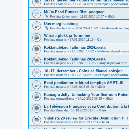
14.-17. detsember - Coins.ee mündi ja filateeli
Postitas
coinsee
»
27.11.2024 10:30
»
Parajasti päevakorral
Müüa Eesti Punase Risti poognad
Postitas
jüritomson
»
11.02.2024 17:07
»
Müük
Uus margikataloog
Postitas
Indrek
»
30.01.2024 13:01
»
Filateeliaalased vä
Wiiralti plokk ja Tormilind
Postitas
majana
»
27.01.2024 11:16
»
Ost
Kokkutulekud Tallinnas 2024.aastal
Postitas
majana
»
21.10.2023 14:02
»
Filateelia-alased küs
Kokkutulekud Tallinnas 2024.aastal
Postitas
majana
»
21.10.2023 13:52
»
Parajasti päevakorral
16.-17. detsember - Coins.ee filateeliaoksjon
Postitas
coinsee
»
28.11.2023 19:12
»
Parajasti päevakorral
Eesti postkontorite kirjad templiga AMETLIK
Postitas
majana
»
04.08.2023 06:40
»
Müük
Kamagra Jelly: Unlocking Your Bedroom Potent
Postitas
elenawilliams
»
14.10.2023 08:25
»
Müük
La Télévision Française et sa Contribution à la
Postitas
Amanda
»
14.10.2023 03:46
»
Müük
Vidalista 20 review for Erectile Dysfunction Pill
Postitas
sofiaharris
»
05.10.2023 12:14
»
Müük