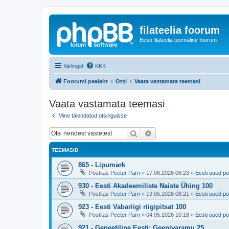
filateelia foorum
Eesti filateelia teemaline foorum
Kiirlingid
KKK
Foorumi pealeht
Otsi
Vaata vastamata teemasi
Vaata vastamata teemasi
Mine täiendatud otsinguisse
Otsi
Täiendatud otsing
TEEMASID
865 - Lipumark
Postitas
Peeter Pärn
»
17.06.2026 08:23
»
Eesti uued po
930 - Eesti Akadeemiliste Naiste Ühing 100
Postitas
Peeter Pärn
»
19.05.2026 08:21
»
Eesti uued po
923 - Eesti Vabariigi riigipitsat 100
Postitas
Peeter Pärn
»
04.05.2026 10:18
»
Eesti uued po
921 - Geneetiline Eesti: Geenivaramu 25