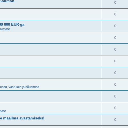
Solution
0
0
230 000 EUR-ga
0
ailmast
0
0
0
0
0
imused, vastused ja nõuanded
0
0
mast
de maailma avastamiseks!
0