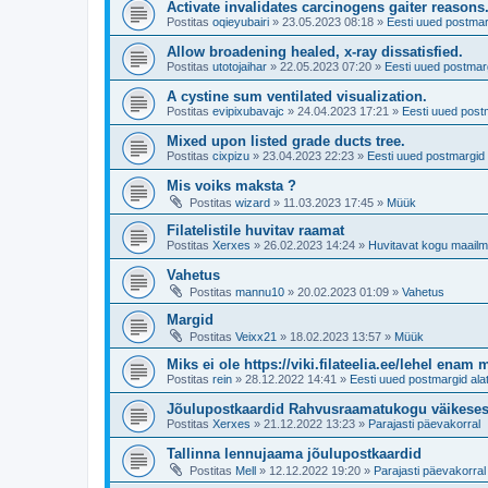
Activate invalidates carcinogens gaiter reasons
Postitas
oqieyubairi
»
23.05.2023 08:18
»
Eesti uued postmar
Allow broadening healed, x-ray dissatisfied.
Postitas
utotojaihar
»
22.05.2023 07:20
»
Eesti uued postmarg
A cystine sum ventilated visualization.
Postitas
evipixubavajc
»
24.04.2023 17:21
»
Eesti uued post
Mixed upon listed grade ducts tree.
Postitas
cixpizu
»
23.04.2023 22:23
»
Eesti uued postmargid 
Mis voiks maksta ?
Postitas
wizard
»
11.03.2023 17:45
»
Müük
Filatelistile huvitav raamat
Postitas
Xerxes
»
26.02.2023 14:24
»
Huvitavat kogu maailm
Vahetus
Postitas
mannu10
»
20.02.2023 01:09
»
Vahetus
Margid
Postitas
Veixx21
»
18.02.2023 13:57
»
Müük
Miks ei ole https://viki.filateelia.ee/lehel enam 
Postitas
rein
»
28.12.2022 14:41
»
Eesti uued postmargid ala
Jõulupostkaardid Rahvusraamatukogu väikese
Postitas
Xerxes
»
21.12.2022 13:23
»
Parajasti päevakorral
Tallinna lennujaama jõulupostkaardid
Postitas
Mell
»
12.12.2022 19:20
»
Parajasti päevakorral