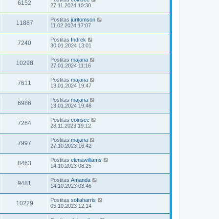
6152
27.11.2024 10:30
Postitas
jüritomson
11887
11.02.2024 17:07
Postitas
Indrek
7240
30.01.2024 13:01
Postitas
majana
10298
27.01.2024 11:16
Postitas
majana
7611
13.01.2024 19:47
Postitas
majana
6986
13.01.2024 19:46
Postitas
coinsee
7264
28.11.2023 19:12
Postitas
majana
7997
27.10.2023 16:42
Postitas
elenawilliams
8463
14.10.2023 08:25
Postitas
Amanda
9481
14.10.2023 03:46
Postitas
sofiaharris
10229
05.10.2023 12:14