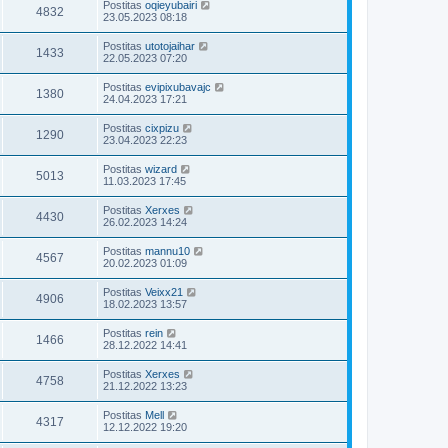
Postitas
oqieyubairi
4832
23.05.2023 08:18
Postitas
utotojaihar
1433
22.05.2023 07:20
Postitas
evipixubavajc
1380
24.04.2023 17:21
Postitas
cixpizu
1290
23.04.2023 22:23
Postitas
wizard
5013
11.03.2023 17:45
Postitas
Xerxes
4430
26.02.2023 14:24
Postitas
mannu10
4567
20.02.2023 01:09
Postitas
Veixx21
4906
18.02.2023 13:57
Postitas
rein
1466
28.12.2022 14:41
Postitas
Xerxes
4758
21.12.2022 13:23
Postitas
Mell
4317
12.12.2022 19:20