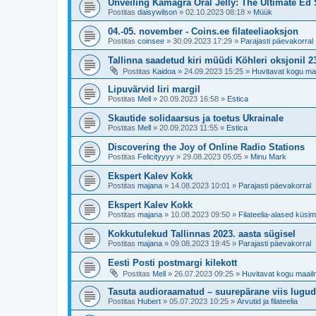
Unveiling Kamagra Oral Jelly: The Ultimate Ed 
Postitas
daisywilson
»
02.10.2023 08:18
»
Müük
04.-05. november - Coins.ee filateeliaoksjon
Postitas
coinsee
»
30.09.2023 17:29
»
Parajasti päevakorral
Tallinna saadetud kiri müüdi Köhleri oksjonil 
Postitas
Kaidoa
»
24.09.2023 15:25
»
Huvitavat kogu ma
Lipuvärvid Iiri margil
Postitas
Mell
»
20.09.2023 16:58
»
Estica
Skautide solidaarsus ja toetus Ukrainale
Postitas
Mell
»
20.09.2023 11:55
»
Estica
Discovering the Joy of Online Radio Stations
Postitas
Felicityyyy
»
29.08.2023 05:05
»
Minu Mark
Ekspert Kalev Kokk
Postitas
majana
»
14.08.2023 10:01
»
Parajasti päevakorral
Ekspert Kalev Kokk
Postitas
majana
»
10.08.2023 09:50
»
Filateelia-alased küs
Kokkutulekud Tallinnas 2023. aasta sügisel
Postitas
majana
»
09.08.2023 19:45
»
Parajasti päevakorral
Eesti Posti postmargi kilekott
Postitas
Mell
»
26.07.2023 09:25
»
Huvitavat kogu maail
Tasuta audioraamatud – suurepärane viis lugu
Postitas
Hubert
»
05.07.2023 10:25
»
Arvutid ja filateelia