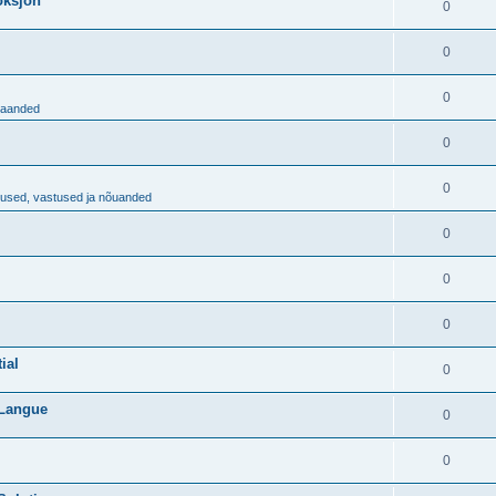
aoksjon
0
0
0
ljaanded
0
0
imused, vastused ja nõuanded
0
0
0
ial
0
 Langue
0
0