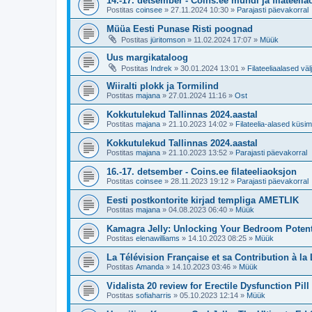
14.-17. detsember - Coins.ee mündi ja filateeli
Postitas
coinsee
»
27.11.2024 10:30
»
Parajasti päevakorral
Müüa Eesti Punase Risti poognad
Postitas
jüritomson
»
11.02.2024 17:07
»
Müük
Uus margikataloog
Postitas
Indrek
»
30.01.2024 13:01
»
Filateeliaalased vä
Wiiralti plokk ja Tormilind
Postitas
majana
»
27.01.2024 11:16
»
Ost
Kokkutulekud Tallinnas 2024.aastal
Postitas
majana
»
21.10.2023 14:02
»
Filateelia-alased küs
Kokkutulekud Tallinnas 2024.aastal
Postitas
majana
»
21.10.2023 13:52
»
Parajasti päevakorral
16.-17. detsember - Coins.ee filateeliaoksjon
Postitas
coinsee
»
28.11.2023 19:12
»
Parajasti päevakorral
Eesti postkontorite kirjad templiga AMETLIK
Postitas
majana
»
04.08.2023 06:40
»
Müük
Kamagra Jelly: Unlocking Your Bedroom Potent
Postitas
elenawilliams
»
14.10.2023 08:25
»
Müük
La Télévision Française et sa Contribution à la
Postitas
Amanda
»
14.10.2023 03:46
»
Müük
Vidalista 20 review for Erectile Dysfunction Pill
Postitas
sofiaharris
»
05.10.2023 12:14
»
Müük