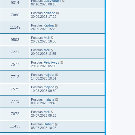
Postitas
daisywilson
9314
02.10.2023 08:18
Postitas
coinsee
7080
30.09.2023 17:29
Postitas
Kaidoa
11149
24.09.2023 15:25
Postitas
Mell
9503
20.09.2023 16:58
Postitas
Mell
7221
20.09.2023 11:55
Postitas
Felicityyyy
7577
29.08.2023 05:05
Postitas
majana
7712
14.08.2023 10:01
Postitas
majana
7575
10.08.2023 09:50
Postitas
majana
7771
09.08.2023 19:45
Postitas
Mell
7072
26.07.2023 09:25
Postitas
Hubert
11435
05.07.2023 10:25