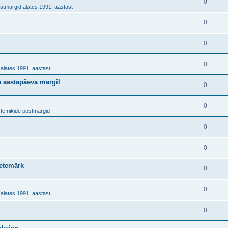
0
stmargid alates 1991. aastast
0
0
0
alates 1991. aastast
te aastapäeva margil
0
0
te riikide postmargid
0
0
netemärk
0
0
alates 1991. aastast
0