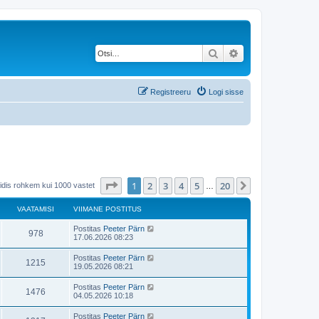
Otsi
Täiendatud otsing
Registreeru
Logi sisse
1
. leht
20
-st
1
2
3
4
5
20
Järgmine
eidis rohkem kui 1000 vastet
…
VAATAMISI
VIIMANE POSTITUS
Postitas
Peeter Pärn
978
17.06.2026 08:23
Postitas
Peeter Pärn
1215
19.05.2026 08:21
Postitas
Peeter Pärn
1476
04.05.2026 10:18
Postitas
Peeter Pärn