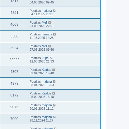
1317
04.05.2026 09:45
Postitas
majana
4251
04.11.2025 11:11
Postitas
Mell
4603
21.09.2025 22:51
Postitas
hannov
5580
11.08.2025 14:28
Postitas
Mell
3924
27.06.2025 09:56
Postitas
k6ps
33983
12.05.2025 21:33
Postitas
Kaidoa
4307
09.04.2025 19:40
Postitas
majana
4373
08.04.2025 15:53
Postitas
Kaidoa
8172
05.02.2025 13:40
Postitas
majana
9076
20.01.2025 11:12
Postitas
majana
7090
28.11.2024 11:27
Postitas
coinsee