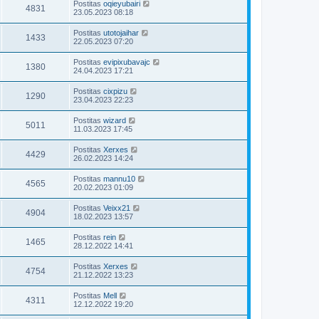
Postitas
oqieyubairi
4831
23.05.2023 08:18
Postitas
utotojaihar
1433
22.05.2023 07:20
Postitas
evipixubavajc
1380
24.04.2023 17:21
Postitas
cixpizu
1290
23.04.2023 22:23
Postitas
wizard
5011
11.03.2023 17:45
Postitas
Xerxes
4429
26.02.2023 14:24
Postitas
mannu10
4565
20.02.2023 01:09
Postitas
Veixx21
4904
18.02.2023 13:57
Postitas
rein
1465
28.12.2022 14:41
Postitas
Xerxes
4754
21.12.2022 13:23
Postitas
Mell
4311
12.12.2022 19:20