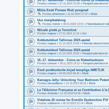
14.-17. detsember - Coins.ee mündi ja filateeli
Postitas
coinsee
»
27.11.2024 10:30
»
Parajasti päevakorral
Müüa Eesti Punase Risti poognad
Postitas
jüritomson
»
11.02.2024 17:07
»
Müük
Uus margikataloog
Postitas
Indrek
»
30.01.2024 13:01
»
Filateeliaalased vä
Wiiralti plokk ja Tormilind
Postitas
majana
»
27.01.2024 11:16
»
Ost
Kokkutulekud Tallinnas 2024.aastal
Postitas
majana
»
21.10.2023 14:02
»
Filateelia-alased küs
Kokkutulekud Tallinnas 2024.aastal
Postitas
majana
»
21.10.2023 13:52
»
Parajasti päevakorral
16.-17. detsember - Coins.ee filateeliaoksjon
Postitas
coinsee
»
28.11.2023 19:12
»
Parajasti päevakorral
Eesti postkontorite kirjad templiga AMETLIK
Postitas
majana
»
04.08.2023 06:40
»
Müük
Kamagra Jelly: Unlocking Your Bedroom Potent
Postitas
elenawilliams
»
14.10.2023 08:25
»
Müük
La Télévision Française et sa Contribution à la
Postitas
Amanda
»
14.10.2023 03:46
»
Müük
Vidalista 20 review for Erectile Dysfunction Pill
Postitas
sofiaharris
»
05.10.2023 12:14
»
Müük