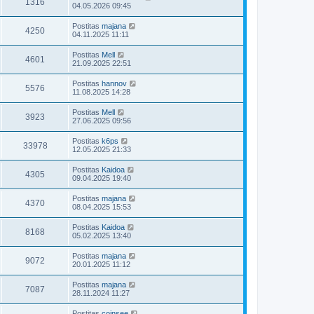
1316
04.05.2026 09:45
Postitas
majana
4250
04.11.2025 11:11
Postitas
Mell
4601
21.09.2025 22:51
Postitas
hannov
5576
11.08.2025 14:28
Postitas
Mell
3923
27.06.2025 09:56
Postitas
k6ps
33978
12.05.2025 21:33
Postitas
Kaidoa
4305
09.04.2025 19:40
Postitas
majana
4370
08.04.2025 15:53
Postitas
Kaidoa
8168
05.02.2025 13:40
Postitas
majana
9072
20.01.2025 11:12
Postitas
majana
7087
28.11.2024 11:27
Postitas
coinsee