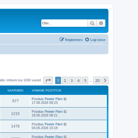
Otsi
Täiendatud otsing
Registreeru
Logi sisse
1
. leht
20
-st
1
2
3
4
5
20
Järgmine
eidis rohkem kui 1000 vastet
…
VAATAMISI
VIIMANE POSTITUS
Postitas
Peeter Pärn
977
17.06.2026 08:23
Postitas
Peeter Pärn
1215
19.05.2026 08:21
Postitas
Peeter Pärn
1476
04.05.2026 10:18
Postitas
Peeter Pärn