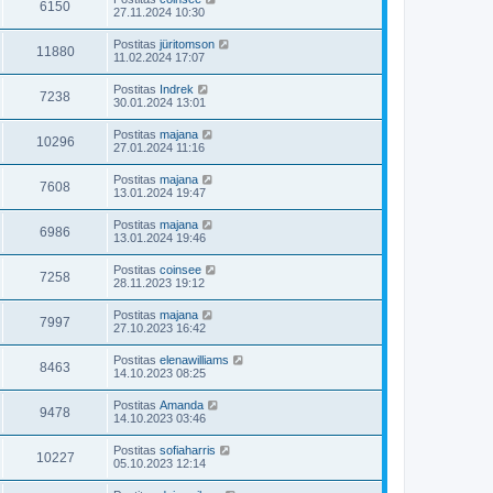
6150
27.11.2024 10:30
Postitas
jüritomson
11880
11.02.2024 17:07
Postitas
Indrek
7238
30.01.2024 13:01
Postitas
majana
10296
27.01.2024 11:16
Postitas
majana
7608
13.01.2024 19:47
Postitas
majana
6986
13.01.2024 19:46
Postitas
coinsee
7258
28.11.2023 19:12
Postitas
majana
7997
27.10.2023 16:42
Postitas
elenawilliams
8463
14.10.2023 08:25
Postitas
Amanda
9478
14.10.2023 03:46
Postitas
sofiaharris
10227
05.10.2023 12:14