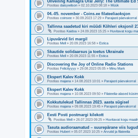
Unveiling Kamagra Oral Jelly: The Ultimate Ed 
Postitas
daisywilson
»
02.10.2023 08:18
»
Müük
04.-05. november - Coins.ee filateeliaoksjon
Postitas
coinsee
»
30.09.2023 17:29
»
Parajasti päevakorral
Tallinna saadetud kiri müüdi Köhleri oksjonil 
Postitas
Kaidoa
»
24.09.2023 15:25
»
Huvitavat kogu ma
Lipuvärvid Iiri margil
Postitas
Mell
»
20.09.2023 16:58
»
Estica
Skautide solidaarsus ja toetus Ukrainale
Postitas
Mell
»
20.09.2023 11:55
»
Estica
Discovering the Joy of Online Radio Stations
Postitas
Felicityyyy
»
29.08.2023 05:05
»
Minu Mark
Ekspert Kalev Kokk
Postitas
majana
»
14.08.2023 10:01
»
Parajasti päevakorral
Ekspert Kalev Kokk
Postitas
majana
»
10.08.2023 09:50
»
Filateelia-alased küs
Kokkutulekud Tallinnas 2023. aasta sügisel
Postitas
majana
»
09.08.2023 19:45
»
Parajasti päevakorral
Eesti Posti postmargi kilekott
Postitas
Mell
»
26.07.2023 09:25
»
Huvitavat kogu maail
Tasuta audioraamatud – suurepärane viis lugu
Postitas
Hubert
»
05.07.2023 10:25
»
Arvutid ja filateelia