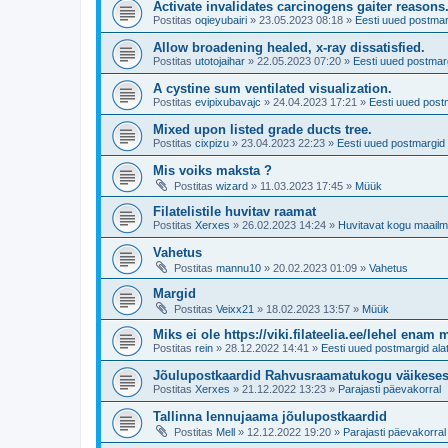
Activate invalidates carcinogens gaiter reasons
Postitas
oqieyubairi
»
23.05.2023 08:18
»
Eesti uued postmar
Allow broadening healed, x-ray dissatisfied.
Postitas
utotojaihar
»
22.05.2023 07:20
»
Eesti uued postmarg
A cystine sum ventilated visualization.
Postitas
evipixubavajc
»
24.04.2023 17:21
»
Eesti uued post
Mixed upon listed grade ducts tree.
Postitas
cixpizu
»
23.04.2023 22:23
»
Eesti uued postmargid 
Mis voiks maksta ?
Postitas
wizard
»
11.03.2023 17:45
»
Müük
Filatelistile huvitav raamat
Postitas
Xerxes
»
26.02.2023 14:24
»
Huvitavat kogu maailm
Vahetus
Postitas
mannu10
»
20.02.2023 01:09
»
Vahetus
Margid
Postitas
Veixx21
»
18.02.2023 13:57
»
Müük
Miks ei ole https://viki.filateelia.ee/lehel enam 
Postitas
rein
»
28.12.2022 14:41
»
Eesti uued postmargid ala
Jõulupostkaardid Rahvusraamatukogu väikese
Postitas
Xerxes
»
21.12.2022 13:23
»
Parajasti päevakorral
Tallinna lennujaama jõulupostkaardid
Postitas
Mell
»
12.12.2022 19:20
»
Parajasti päevakorral