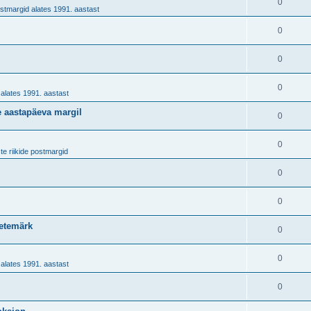
0
stmargid alates 1991. aastast
0
0
0
alates 1991. aastast
te aastapäeva margil
0
0
te riikide postmargid
0
0
netemärk
0
0
alates 1991. aastast
0