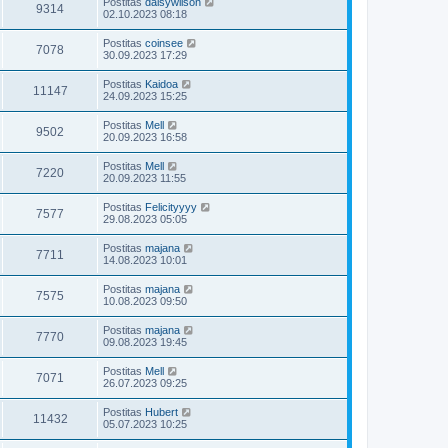
Postitas
daisywilson
9314
02.10.2023 08:18
Postitas
coinsee
7078
30.09.2023 17:29
Postitas
Kaidoa
11147
24.09.2023 15:25
Postitas
Mell
9502
20.09.2023 16:58
Postitas
Mell
7220
20.09.2023 11:55
Postitas
Felicityyyy
7577
29.08.2023 05:05
Postitas
majana
7711
14.08.2023 10:01
Postitas
majana
7575
10.08.2023 09:50
Postitas
majana
7770
09.08.2023 19:45
Postitas
Mell
7071
26.07.2023 09:25
Postitas
Hubert
11432
05.07.2023 10:25