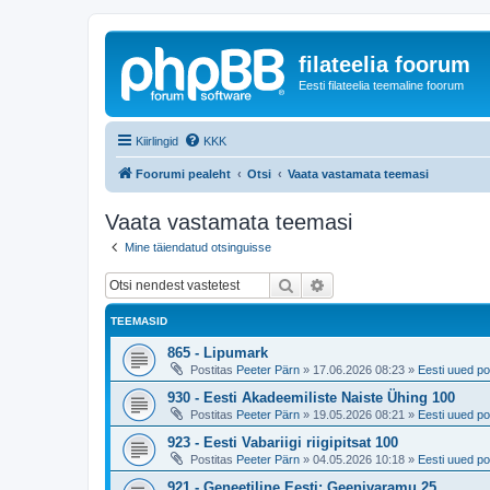
filateelia foorum
Eesti filateelia teemaline foorum
Kiirlingid
KKK
Foorumi pealeht
Otsi
Vaata vastamata teemasi
Vaata vastamata teemasi
Mine täiendatud otsinguisse
Otsi
Täiendatud otsing
TEEMASID
865 - Lipumark
Postitas
Peeter Pärn
»
17.06.2026 08:23
»
Eesti uued po
930 - Eesti Akadeemiliste Naiste Ühing 100
Postitas
Peeter Pärn
»
19.05.2026 08:21
»
Eesti uued po
923 - Eesti Vabariigi riigipitsat 100
Postitas
Peeter Pärn
»
04.05.2026 10:18
»
Eesti uued po
921 - Geneetiline Eesti: Geenivaramu 25