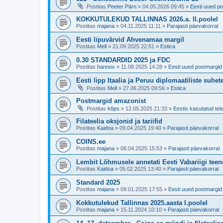
Postitas
Peeter Pärn
»
04.05.2026 09:45
»
Eesti uued po
KOKKUTULEKUD TALLINNAS 2026.a. II.poolel
Postitas
majana
»
04.11.2025 11:11
»
Parajasti päevakorral
Eesti lipuvärvid Ahvenamaa margil
Postitas
Mell
»
21.09.2025 22:51
»
Estica
0.30 STANDARDID 2025 ja FDC
Postitas
hannov
»
11.08.2025 14:28
»
Eesti uued postmargid 
Eesti lipp Itaalia ja Peruu diplomaatiliste suhe
Postitas
Mell
»
27.06.2025 09:56
»
Estica
Postmargid amazonist
Postitas
k6ps
»
12.05.2025 21:33
»
Eestis kasutatud teis
Filateelia oksjonid ja tariifid
Postitas
Kaidoa
»
09.04.2025 19:40
»
Parajasti päevakorral
COINS.ee
Postitas
majana
»
08.04.2025 15:53
»
Parajasti päevakorral
Lembit Lõhmusele annetati Eesti Vabariigi tee
Postitas
Kaidoa
»
05.02.2025 13:40
»
Parajasti päevakorral
Standard 2025
Postitas
majana
»
09.01.2025 17:55
»
Eesti uued postmargid 
Kokkutulekud Tallinnas 2025.aasta I.poolel
Postitas
majana
»
15.11.2024 10:10
»
Parajasti päevakorral