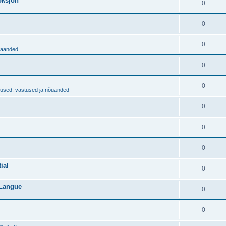
aoksjon
0
0
0
ljaanded
0
0
imused, vastused ja nõuanded
0
0
0
ial
0
 Langue
0
0