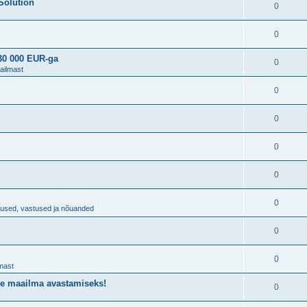
Solution
0
0
230 000 EUR-ga
0
ailmast
0
0
0
0
0
imused, vastused ja nõuanded
0
0
mast
de maailma avastamiseks!
0