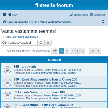
filateelia foorum
KKK
Registreeru
Logi sisse
O
Foorumi pealeht
Otsi
Vaata vastamata teemasi
t
Vaata vastamata teemasi
s
Mine täiendatud otsinguisse
i
Otsi
Täiendatud otsing
1
. leht
20
-st
1
2
3
4
5
20
Jär
Otsing leidis rohkem kui 1000 vastet
…
Teemasid
865 - Lipumark
Viimane postitus Postitas
Peeter Pärn
«
17.06.2026 08:23
Postitatud
Eesti uued postmargid alates 1991. aastast
930 - Eesti Akadeemiliste Naiste Ühing 100
Viimane postitus Postitas
Peeter Pärn
«
19.05.2026 08:21
Postitatud
Eesti uued postmargid alates 1991. aastast
923 - Eesti Vabariigi riigipitsat 100
Viimane postitus Postitas
Peeter Pärn
«
04.05.2026 10:18
Postitatud
Eesti uued postmargid alates 1991. aastast
921 - Geneetiline Eesti: Geenivaramu 25