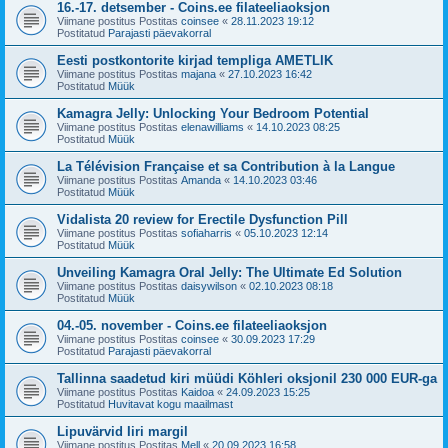
16.-17. detsember - Coins.ee filateeliaoksjon
Viimane postitus Postitas
coinsee
«
28.11.2023 19:12
Postitatud
Parajasti päevakorral
Eesti postkontorite kirjad templiga AMETLIK
Viimane postitus Postitas
majana
«
27.10.2023 16:42
Postitatud
Müük
Kamagra Jelly: Unlocking Your Bedroom Potential
Viimane postitus Postitas
elenawilliams
«
14.10.2023 08:25
Postitatud
Müük
La Télévision Française et sa Contribution à la Langue
Viimane postitus Postitas
Amanda
«
14.10.2023 03:46
Postitatud
Müük
Vidalista 20 review for Erectile Dysfunction Pill
Viimane postitus Postitas
sofiaharris
«
05.10.2023 12:14
Postitatud
Müük
Unveiling Kamagra Oral Jelly: The Ultimate Ed Solution
Viimane postitus Postitas
daisywilson
«
02.10.2023 08:18
Postitatud
Müük
04.-05. november - Coins.ee filateeliaoksjon
Viimane postitus Postitas
coinsee
«
30.09.2023 17:29
Postitatud
Parajasti päevakorral
Tallinna saadetud kiri müüdi Köhleri oksjonil 230 000 EUR-ga
Viimane postitus Postitas
Kaidoa
«
24.09.2023 15:25
Postitatud
Huvitavat kogu maailmast
Lipuvärvid Iiri margil
Viimane postitus Postitas
Mell
«
20.09.2023 16:58