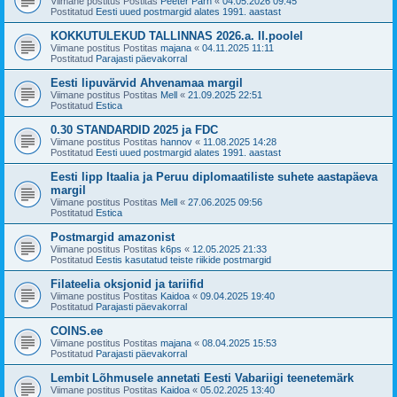
Viimane postitus Postitas
Peeter Pärn
«
04.05.2026 09:45
Postitatud
Eesti uued postmargid alates 1991. aastast
KOKKUTULEKUD TALLINNAS 2026.a. II.poolel
Viimane postitus Postitas
majana
«
04.11.2025 11:11
Postitatud
Parajasti päevakorral
Eesti lipuvärvid Ahvenamaa margil
Viimane postitus Postitas
Mell
«
21.09.2025 22:51
Postitatud
Estica
0.30 STANDARDID 2025 ja FDC
Viimane postitus Postitas
hannov
«
11.08.2025 14:28
Postitatud
Eesti uued postmargid alates 1991. aastast
Eesti lipp Itaalia ja Peruu diplomaatiliste suhete aastapäeva
margil
Viimane postitus Postitas
Mell
«
27.06.2025 09:56
Postitatud
Estica
Postmargid amazonist
Viimane postitus Postitas
k6ps
«
12.05.2025 21:33
Postitatud
Eestis kasutatud teiste riikide postmargid
Filateelia oksjonid ja tariifid
Viimane postitus Postitas
Kaidoa
«
09.04.2025 19:40
Postitatud
Parajasti päevakorral
COINS.ee
Viimane postitus Postitas
majana
«
08.04.2025 15:53
Postitatud
Parajasti päevakorral
Lembit Lõhmusele annetati Eesti Vabariigi teenetemärk
Viimane postitus Postitas
Kaidoa
«
05.02.2025 13:40