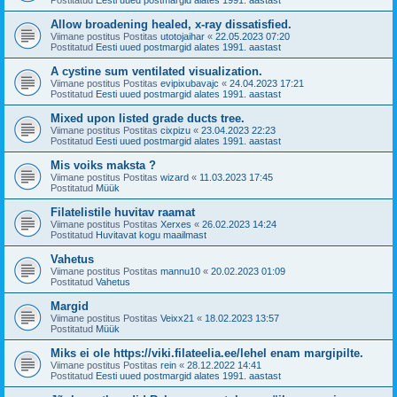
Allow broadening healed, x-ray dissatisfied.
Viimane postitus Postitas
utotojaihar
«
22.05.2023 07:20
Postitatud
Eesti uued postmargid alates 1991. aastast
A cystine sum ventilated visualization.
Viimane postitus Postitas
evipixubavajc
«
24.04.2023 17:21
Postitatud
Eesti uued postmargid alates 1991. aastast
Mixed upon listed grade ducts tree.
Viimane postitus Postitas
cixpizu
«
23.04.2023 22:23
Postitatud
Eesti uued postmargid alates 1991. aastast
Mis voiks maksta ?
Viimane postitus Postitas
wizard
«
11.03.2023 17:45
Postitatud
Müük
Filatelistile huvitav raamat
Viimane postitus Postitas
Xerxes
«
26.02.2023 14:24
Postitatud
Huvitavat kogu maailmast
Vahetus
Viimane postitus Postitas
mannu10
«
20.02.2023 01:09
Postitatud
Vahetus
Margid
Viimane postitus Postitas
Veixx21
«
18.02.2023 13:57
Postitatud
Müük
Miks ei ole https://viki.filateelia.ee/lehel enam margipilte.
Viimane postitus Postitas
rein
«
28.12.2022 14:41
Postitatud
Eesti uued postmargid alates 1991. aastast