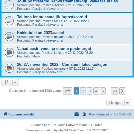
Jõulupostkaardid Rahvusraamatukogu väikeses majas
Viimane postitus Postitas
Xerxes
«
21.12.2022 13:23
Postitatud
Parajasti päevakorral
Tallinna lennujaama jõulupostkaardid
Viimane postitus Postitas
Mell
«
12.12.2022 19:20
Postitatud
Parajasti päevakorral
Kokkutulekud 2023.aastal
Viimane postitus Postitas
majana
«
26.11.2022 20:46
Postitatud
Parajasti päevakorral
Vanad eesti-,vene- ja soome postmargid
Viimane postitus Postitas
janiuss
«
20.11.2022 03:20
Postitatud
Müük
26.-27. november 2022 - Coins.ee filateeliaoksjon
Viimane postitus Postitas
coinsee
«
07.11.2022 11:17
Postitatud
Parajasti päevakorral
1
. leht
20
-st
1
2
3
4
5
20
Jär
Otsing leidis rohkem kui 1000 vastet
…
Hüppa
Foorumi pealeht
Kõik kellaajad on
UTC+03:00
Arendas
phpBB
® Forum Software © phpBB Limited
Estonian translation by phpBB Eesti [Exabot] © 2008*-2025