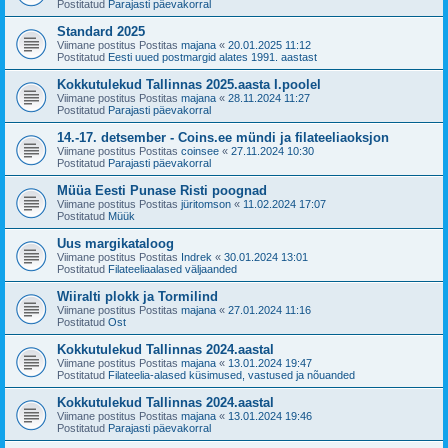
Postitatud
Parajasti päevakorral
Standard 2025
Viimane postitus Postitas
majana
«
20.01.2025 11:12
Postitatud
Eesti uued postmargid alates 1991. aastast
Kokkutulekud Tallinnas 2025.aasta I.poolel
Viimane postitus Postitas
majana
«
28.11.2024 11:27
Postitatud
Parajasti päevakorral
14.-17. detsember - Coins.ee mündi ja filateeliaoksjon
Viimane postitus Postitas
coinsee
«
27.11.2024 10:30
Postitatud
Parajasti päevakorral
Müüa Eesti Punase Risti poognad
Viimane postitus Postitas
jüritomson
«
11.02.2024 17:07
Postitatud
Müük
Uus margikataloog
Viimane postitus Postitas
Indrek
«
30.01.2024 13:01
Postitatud
Filateeliaalased väljaanded
Wiiralti plokk ja Tormilind
Viimane postitus Postitas
majana
«
27.01.2024 11:16
Postitatud
Ost
Kokkutulekud Tallinnas 2024.aastal
Viimane postitus Postitas
majana
«
13.01.2024 19:47
Postitatud
Filateelia-alased küsimused, vastused ja nõuanded
Kokkutulekud Tallinnas 2024.aastal
Viimane postitus Postitas
majana
«
13.01.2024 19:46
Postitatud
Parajasti päevakorral