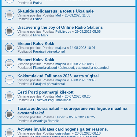
Postitatud
Estica
Skautide solidaarsus ja toetus Ukrainale
Viimane postitus Postitas
Mell
«
20.09.2023 11:55
Postitatud
Estica
Discovering the Joy of Online Radio Stations
Viimane postitus Postitas
Felicityyyy
«
29.08.2023 05:05
Postitatud
Minu Mark
Ekspert Kalev Kokk
Viimane postitus Postitas
majana
«
14.08.2023 10:01
Postitatud
Parajasti päevakorral
Ekspert Kalev Kokk
Viimane postitus Postitas
majana
«
10.08.2023 09:50
Postitatud
Filateelia-alased küsimused, vastused ja nõuanded
Kokkutulekud Tallinnas 2023. aasta sügisel
Viimane postitus Postitas
majana
«
09.08.2023 19:45
Postitatud
Parajasti päevakorral
Eesti Posti postmargi kilekott
Viimane postitus Postitas
Mell
«
26.07.2023 09:25
Postitatud
Huvitavat kogu maailmast
Tasuta audioraamatud – suurepärane viis lugude maailma
avastamiseks!
Viimane postitus Postitas
Hubert
«
05.07.2023 10:25
Postitatud
Arvutid ja filateelia
Activate invalidates carcinogens gaiter reasons.
Viimane postitus Postitas
oqieyubairi
«
23.05.2023 08:18
Postitatud
Eesti uued postmargid alates 1991. aastast