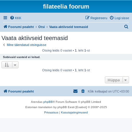
filateelia foorum
KKK
Registreeru
Logi sisse
O
Foorumi pealeht
Otsi
Vaata aktiivseid teemasid
t
Vaata aktiivseid teemasid
s
Mine täiendatud otsinguisse
i
Otsing leidis 0 vastet •
1
. leht
1
-st
Sobivaid vasteid ei leitud.
Otsing leidis 0 vastet •
1
. leht
1
-st
Hüppa
Foorumi pealeht
Kõik kellaajad on
UTC+03:00
Arendas
phpBB
® Forum Software © phpBB Limited
Estonian translation by phpBB Eesti [Exabot] © 2008*-2025
Privaatsus
|
Kasutajatingimused