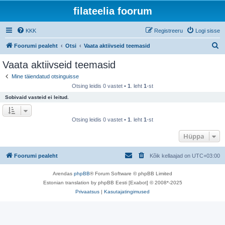
filateelia foorum
KKK
Registreeru
Logi sisse
O
Foorumi pealeht
Otsi
Vaata aktiivseid teemasid
t
Vaata aktiivseid teemasid
s
Mine täiendatud otsinguisse
i
Otsing leidis 0 vastet •
1
. leht
1
-st
Sobivaid vasteid ei leitud.
Otsing leidis 0 vastet •
1
. leht
1
-st
Hüppa
Foorumi pealeht
Kõik kellaajad on
UTC+03:00
Arendas
phpBB
® Forum Software © phpBB Limited
Estonian translation by phpBB Eesti [Exabot] © 2008*-2025
Privaatsus
|
Kasutajatingimused