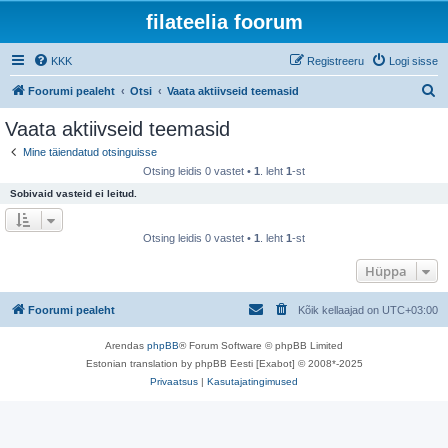
filateelia foorum
KKK
Registreeru
Logi sisse
O
Foorumi pealeht
Otsi
Vaata aktiivseid teemasid
t
Vaata aktiivseid teemasid
s
Mine täiendatud otsinguisse
i
Otsing leidis 0 vastet •
1
. leht
1
-st
Sobivaid vasteid ei leitud.
Otsing leidis 0 vastet •
1
. leht
1
-st
Hüppa
Foorumi pealeht
Kõik kellaajad on
UTC+03:00
Arendas
phpBB
® Forum Software © phpBB Limited
Estonian translation by phpBB Eesti [Exabot] © 2008*-2025
Privaatsus
|
Kasutajatingimused