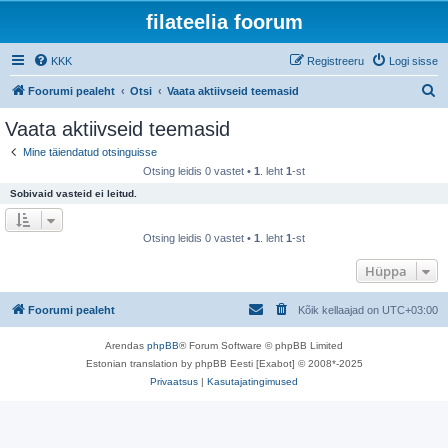
filateelia foorum
KKK
Registreeru
Logi sisse
O
Foorumi pealeht
Otsi
Vaata aktiivseid teemasid
t
Vaata aktiivseid teemasid
s
Mine täiendatud otsinguisse
i
Otsing leidis 0 vastet •
1
. leht
1
-st
Sobivaid vasteid ei leitud.
Otsing leidis 0 vastet •
1
. leht
1
-st
Hüppa
Foorumi pealeht
Kõik kellaajad on
UTC+03:00
Arendas
phpBB
® Forum Software © phpBB Limited
Estonian translation by phpBB Eesti [Exabot] © 2008*-2025
Privaatsus
|
Kasutajatingimused