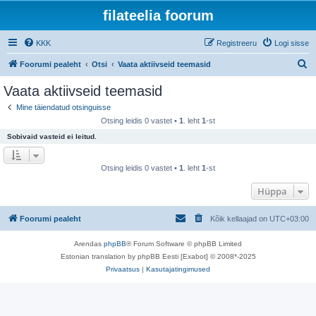
filateelia foorum
KKK
Registreeru
Logi sisse
O
Foorumi pealeht
Otsi
Vaata aktiivseid teemasid
t
Vaata aktiivseid teemasid
s
Mine täiendatud otsinguisse
i
Otsing leidis 0 vastet •
1
. leht
1
-st
Sobivaid vasteid ei leitud.
Otsing leidis 0 vastet •
1
. leht
1
-st
Hüppa
Foorumi pealeht
Kõik kellaajad on
UTC+03:00
Arendas
phpBB
® Forum Software © phpBB Limited
Estonian translation by phpBB Eesti [Exabot] © 2008*-2025
Privaatsus
|
Kasutajatingimused