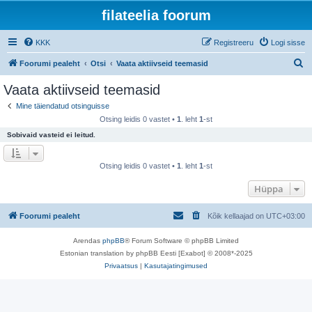
filateelia foorum
KKK
Registreeru
Logi sisse
O
Foorumi pealeht
Otsi
Vaata aktiivseid teemasid
t
Vaata aktiivseid teemasid
s
Mine täiendatud otsinguisse
i
Otsing leidis 0 vastet •
1
. leht
1
-st
Sobivaid vasteid ei leitud.
Otsing leidis 0 vastet •
1
. leht
1
-st
Hüppa
Foorumi pealeht
Kõik kellaajad on
UTC+03:00
Arendas
phpBB
® Forum Software © phpBB Limited
Estonian translation by phpBB Eesti [Exabot] © 2008*-2025
Privaatsus
|
Kasutajatingimused