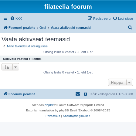
filateelia foorum
KKK
Registreeru
Logi sisse
O
Foorumi pealeht
Otsi
Vaata aktiivseid teemasid
t
Vaata aktiivseid teemasid
s
Mine täiendatud otsinguisse
i
Otsing leidis 0 vastet •
1
. leht
1
-st
Sobivaid vasteid ei leitud.
Otsing leidis 0 vastet •
1
. leht
1
-st
Hüppa
Foorumi pealeht
Kõik kellaajad on
UTC+03:00
Arendas
phpBB
® Forum Software © phpBB Limited
Estonian translation by phpBB Eesti [Exabot] © 2008*-2025
Privaatsus
|
Kasutajatingimused