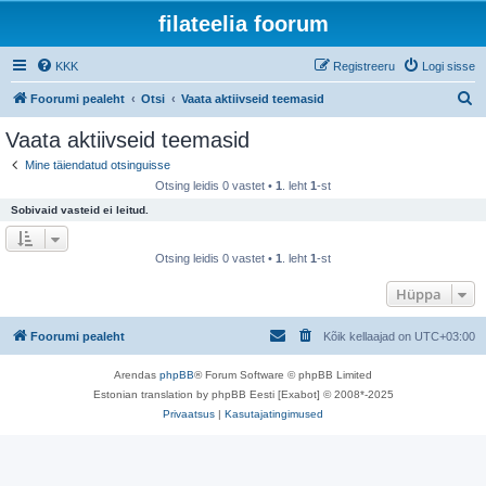
filateelia foorum
KKK
Registreeru
Logi sisse
O
Foorumi pealeht
Otsi
Vaata aktiivseid teemasid
t
Vaata aktiivseid teemasid
s
Mine täiendatud otsinguisse
i
Otsing leidis 0 vastet •
1
. leht
1
-st
Sobivaid vasteid ei leitud.
Otsing leidis 0 vastet •
1
. leht
1
-st
Hüppa
Foorumi pealeht
Kõik kellaajad on
UTC+03:00
Arendas
phpBB
® Forum Software © phpBB Limited
Estonian translation by phpBB Eesti [Exabot] © 2008*-2025
Privaatsus
|
Kasutajatingimused