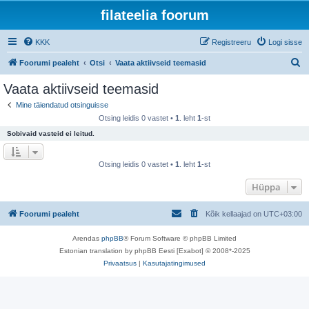
filateelia foorum
KKK
Registreeru
Logi sisse
O
Foorumi pealeht
Otsi
Vaata aktiivseid teemasid
t
Vaata aktiivseid teemasid
s
Mine täiendatud otsinguisse
i
Otsing leidis 0 vastet •
1
. leht
1
-st
Sobivaid vasteid ei leitud.
Otsing leidis 0 vastet •
1
. leht
1
-st
Hüppa
Foorumi pealeht
Kõik kellaajad on
UTC+03:00
Arendas
phpBB
® Forum Software © phpBB Limited
Estonian translation by phpBB Eesti [Exabot] © 2008*-2025
Privaatsus
|
Kasutajatingimused