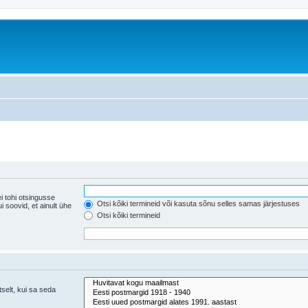
i tohi otsingusse
Otsi kõiki termineid või kasuta sõnu selles samas järjestuses
ühe
Otsi kõiki termineid
tselt, kui sa seda