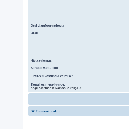
Otsi alamfoorumitest:
Otsi:
Näita tulemusi:
Sorteeri vastused:
Limiteeri vastuseid eelmise:
Tagasi esimese juurde:
Kogu postituse kuvamiseks valige 0.
Foorumi pealeht