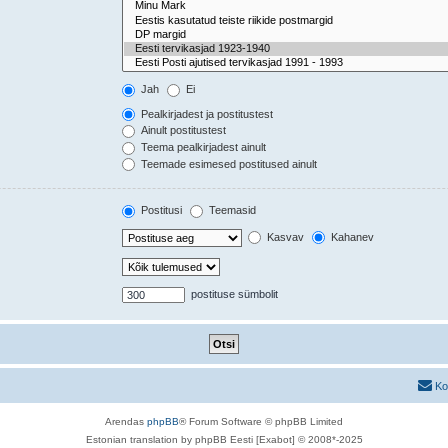
Jah
Ei
Pealkirjadest ja postitustest
Ainult postitustest
Teema pealkirjadest ainult
Teemade esimesed postitused ainult
Postitusi
Teemasid
Kasvav
Kahanev
postituse sümbolit
Ko
Arendas
phpBB
® Forum Software © phpBB Limited
Estonian translation by phpBB Eesti [Exabot] © 2008*-2025