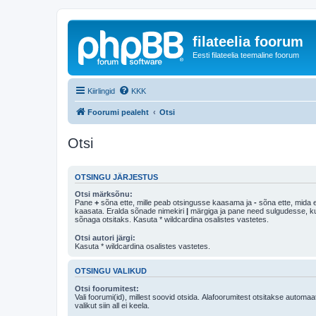
filateelia foorum
Eesti filateelia teemaline foorum
Kiirlingid
KKK
Foorumi pealeht
Otsi
Otsi
OTSINGU JÄRJESTUS
Otsi märksõnu:
Pane
+
sõna ette, mille peab otsingusse kaasama ja
-
sõna ette, mida e
kaasata. Eralda sõnade nimekiri
|
märgiga ja pane need sulgudesse, kui soovid, et ainult 
sõnaga otsitaks. Kasuta * wildcardina osalistes vastetes.
Otsi autori järgi:
Kasuta * wildcardina osalistes vastetes.
OTSINGU VALIKUD
Otsi foorumitest:
Vali foorumi(id), millest soovid otsida. Alafoorumitest otsitakse automaa
valikut siin all ei keela.