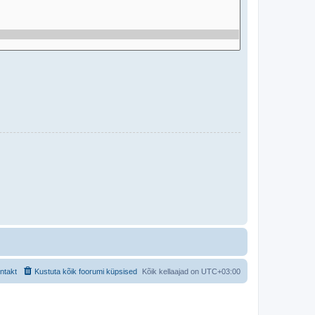
ntakt
Kustuta kõik foorumi küpsised
Kõik kellaajad on
UTC+03:00