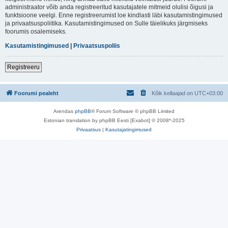
administraator võib anda registreeritud kasutajatele mitmeid olulisi õigusi ja
funktsioone veelgi. Enne registreerumist loe kindlasti läbi kasutamistingimused
ja privaatsuspoliitika. Kasutamistingimused on Sulle täielikuks järgmiseks
foorumis osalemiseks.
Kasutamistingimused
|
Privaatsuspoliis
Registreeru
Foorumi pealeht
Kõik kellaajad on
UTC+03:00
Arendas
phpBB
® Forum Software © phpBB Limited
Estonian translation by phpBB Eesti [Exabot] © 2008*-2025
Privaatsus
|
Kasutajatingimused