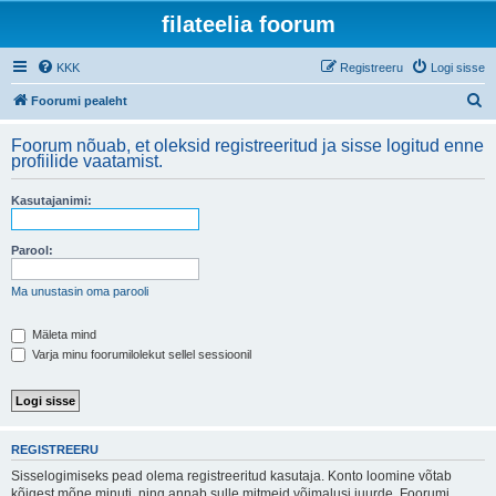
filateelia foorum
KKK
Registreeru
Logi sisse
O
Foorumi pealeht
t
Foorum nõuab, et oleksid registreeritud ja sisse logitud enne
s
profiilide vaatamist.
i
Kasutajanimi:
Parool:
Ma unustasin oma parooli
Mäleta mind
Varja minu foorumilolekut sellel sessioonil
REGISTREERU
Sisselogimiseks pead olema registreeritud kasutaja. Konto loomine võtab
kõigest mõne minuti, ning annab sulle mitmeid võimalusi juurde. Foorumi