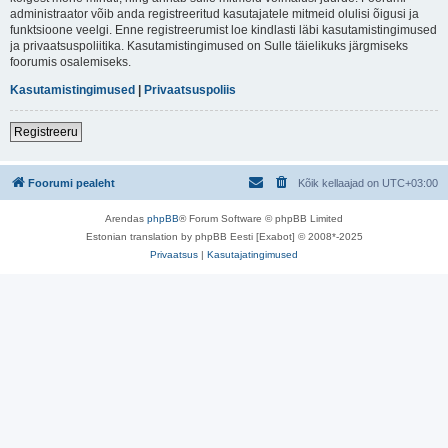
administraator võib anda registreeritud kasutajatele mitmeid olulisi õigusi ja
funktsioone veelgi. Enne registreerumist loe kindlasti läbi kasutamistingimused
ja privaatsuspoliitika. Kasutamistingimused on Sulle täielikuks järgmiseks
foorumis osalemiseks.
Kasutamistingimused
|
Privaatsuspoliis
Registreeru
Foorumi pealeht
Kõik kellaajad on
UTC+03:00
Arendas
phpBB
® Forum Software © phpBB Limited
Estonian translation by phpBB Eesti [Exabot] © 2008*-2025
Privaatsus
|
Kasutajatingimused