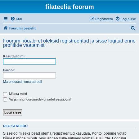
filateelia foorum
KKK
Registreeru
Logi sisse
O
Foorumi pealeht
t
Foorum nõuab, et oleksid registreeritud ja sisse logitud enne
s
profiilide vaatamist.
i
Kasutajanimi:
Parool:
Ma unustasin oma parooli
Mäleta mind
Varja minu foorumilolekut sellel sessioonil
REGISTREERU
Sisselogimiseks pead olema registreeritud kasutaja. Konto loomine võtab
kõigest mõne minuti, ning annab sulle mitmeid võimalusi juurde. Foorumi