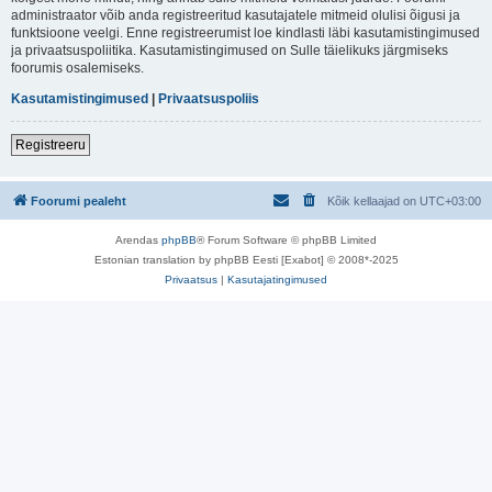
administraator võib anda registreeritud kasutajatele mitmeid olulisi õigusi ja
funktsioone veelgi. Enne registreerumist loe kindlasti läbi kasutamistingimused
ja privaatsuspoliitika. Kasutamistingimused on Sulle täielikuks järgmiseks
foorumis osalemiseks.
Kasutamistingimused
|
Privaatsuspoliis
Registreeru
Foorumi pealeht
Kõik kellaajad on
UTC+03:00
Arendas
phpBB
® Forum Software © phpBB Limited
Estonian translation by phpBB Eesti [Exabot] © 2008*-2025
Privaatsus
|
Kasutajatingimused