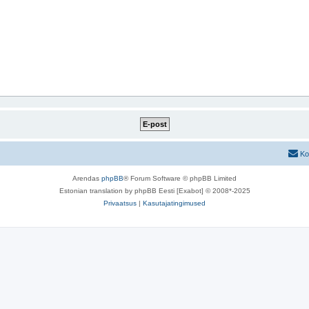
Ko
Arendas
phpBB
® Forum Software © phpBB Limited
Estonian translation by phpBB Eesti [Exabot] © 2008*-2025
Privaatsus
|
Kasutajatingimused