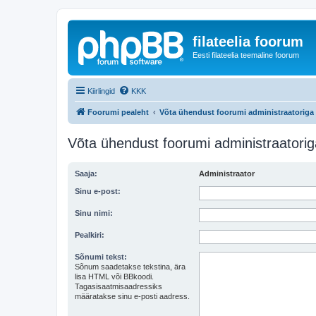
filateelia foorum
Eesti filateelia teemaline foorum
Kiirlingid
KKK
Foorumi pealeht
Võta ühendust foorumi administraatoriga
Võta ühendust foorumi administraatorig
Saaja:
Administraator
Sinu e-post:
Sinu nimi:
Pealkiri:
Sõnumi tekst:
Sõnum saadetakse tekstina, ära
lisa HTML või BBkoodi.
Tagasisaatmisaadressiks
määratakse sinu e-posti aadress.