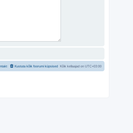
ntakt
Kustuta kõik foorumi küpsised
Kõik kellaajad on
UTC+03:00