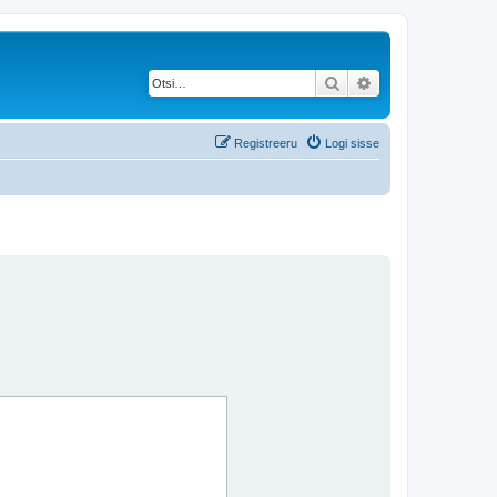
Otsi
Täiendatud otsing
Registreeru
Logi sisse