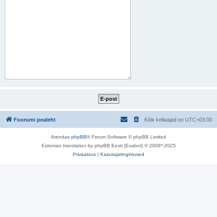
Foorumi pealeht
Kõik kellaajad on
UTC+03:00
Arendas
phpBB
® Forum Software © phpBB Limited
Estonian translation by phpBB Eesti [Exabot] © 2008*-2025
Privaatsus
|
Kasutajatingimused