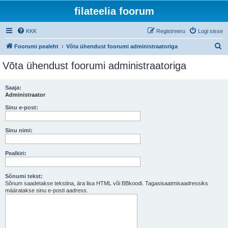
filateelia foorum
KKK
Registreeru
Logi sisse
O
Foorumi pealeht
Võta ühendust foorumi administraatoriga
t
Võta ühendust foorumi administraatoriga
s
i
Saaja:
Administraator
Sinu e-post:
Sinu nimi:
Pealkiri:
Sõnumi tekst:
Sõnum saadetakse tekstina, ära lisa HTML või BBkoodi. Tagasisaatmisaadressiks
määratakse sinu e-posti aadress.