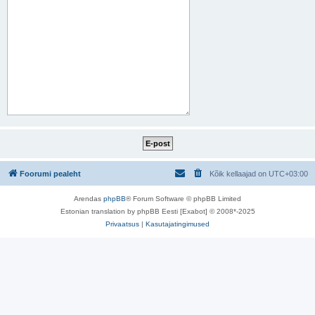
Foorumi pealeht
Kõik kellaajad on
UTC+03:00
Arendas
phpBB
® Forum Software © phpBB Limited
Estonian translation by phpBB Eesti [Exabot] © 2008*-2025
Privaatsus
|
Kasutajatingimused