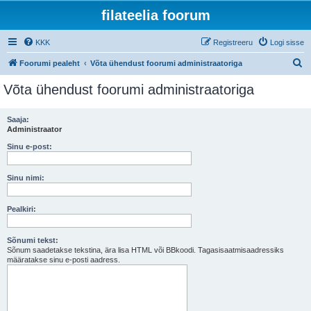
filateelia foorum
KKK
Registreeru
Logi sisse
O
Foorumi pealeht
Võta ühendust foorumi administraatoriga
t
Võta ühendust foorumi administraatoriga
s
i
Saaja:
Administraator
Sinu e-post:
Sinu nimi:
Pealkiri:
Sõnumi tekst:
Sõnum saadetakse tekstina, ära lisa HTML või BBkoodi. Tagasisaatmisaadressiks
määratakse sinu e-posti aadress.