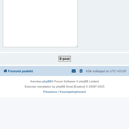
Foorumi pealeht
Kõik kellaajad on
UTC+03:00
Arendas
phpBB
® Forum Software © phpBB Limited
Estonian translation by phpBB Eesti [Exabot] © 2008*-2025
Privaatsus
|
Kasutajatingimused