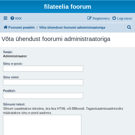
filateelia foorum
KKK
Registreeru
Logi sisse
O
Foorumi pealeht
Võta ühendust foorumi administraatoriga
t
Võta ühendust foorumi administraatoriga
s
i
Saaja:
Administraator
Sinu e-post:
Sinu nimi:
Pealkiri:
Sõnumi tekst:
Sõnum saadetakse tekstina, ära lisa HTML või BBkoodi. Tagasisaatmisaadressiks
määratakse sinu e-posti aadress.