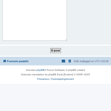
Foorumi pealeht
Kõik kellaajad on
UTC+03:00
Arendas
phpBB
® Forum Software © phpBB Limited
Estonian translation by phpBB Eesti [Exabot] © 2008*-2025
Privaatsus
|
Kasutajatingimused