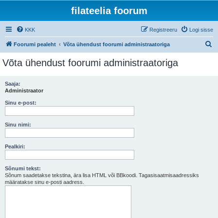
filateelia foorum
KKK
Registreeru
Logi sisse
O
Foorumi pealeht
Võta ühendust foorumi administraatoriga
t
Võta ühendust foorumi administraatoriga
s
i
Saaja:
Administraator
Sinu e-post:
Sinu nimi:
Pealkiri:
Sõnumi tekst:
Sõnum saadetakse tekstina, ära lisa HTML või BBkoodi. Tagasisaatmisaadressiks
määratakse sinu e-posti aadress.